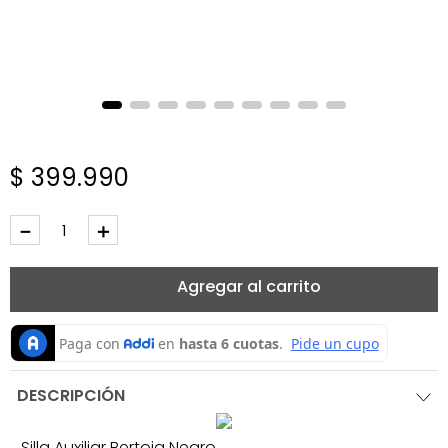
$
399
.
990
－
＋
Agregar al carrito
DESCRIPCIÓN
Silla Auxiliar Bertoia Negro