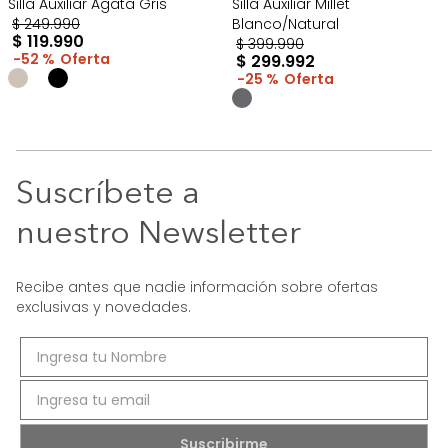
Silla Auxiliar Agata Gris
Silla Auxiliar Millet
$
249
.
990
Blanco/Natural
$
119
.
990
$
399
.
990
52 %
$
299
.
992
25 %
Suscríbete a
nuestro Newsletter
Recibe antes que nadie información sobre ofertas
exclusivas y novedades.