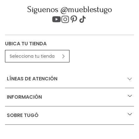
Síguenos @mueblestugo
UBICA TU TIENDA
Selecciona tu tienda
LÍNEAS DE ATENCIÓN
INFORMACIÓN
+
Ofertas vigentes
SOBRE TUGÓ
+
Protección al consumidor (SIC)
Términos, condiciones y restricciones para productos 
en Marketplace.
Blog
Pago con Addi, términos y condiciones.
Test de estilos