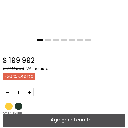
$
199
.
992
$
249
.
990
IVA incluido
20 %
－
＋
Amarillo
Verde
Agregar al carrito