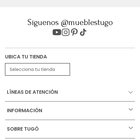
Síguenos @mueblestugo
UBICA TU TIENDA
Selecciona tu tienda
LÍNEAS DE ATENCIÓN
INFORMACIÓN
+
Ofertas vigentes
SOBRE TUGÓ
+
Protección al consumidor (SIC)
Términos, condiciones y restricciones para productos 