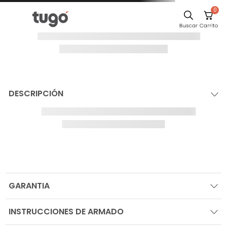
0
¡Oops!
El producto no
se ha
encontrado
Para seguir comprando navega por las
categorías en el sitio, o busca tu producto
IR AL HOME