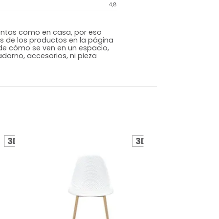
Genérico
Azul
Plástico
o
No
m)
Alto: 81 Ancho: 55 Profundidad: 57
4,8
s que te sientas como en casa, por eso
 fotografías de los productos en la página
perspectiva de cómo se ven en un espacio,
luye ningún adorno, accesorios, ni pieza
o acompañe.
dados