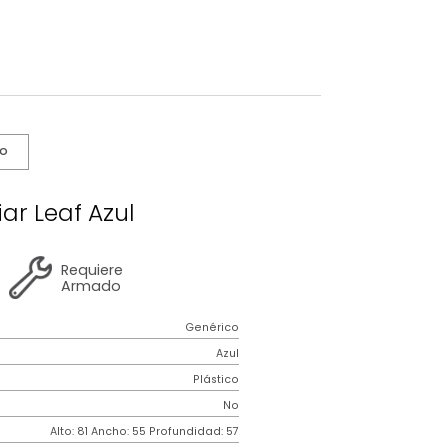
s De Cuidado
illa Auxiliar Leaf Azul
2 años
de
Requiere
garantía
Armado