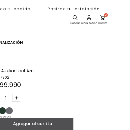
Rastrea tu pedido
Rastrea tu instala
ACIÓN
PERSONALIZACIÓN
Silla Auxiliar Leaf Azul
REF
:
179021
$
199
.
990
－
＋
Camel
Verde
Gris