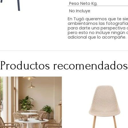
Estilo
Color
Acabado
RequiereArmad
Medidas (en c
Peso Neto Kg.
No Incluye
En Tugó queremo
ambientamos las
para darte una 
pero esto no inc
adicional que l
Productos recomen