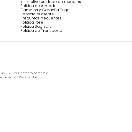
INFORMACIÓN
Ofertas vigentes
Protección al consumidor (SIC)
Términos, condiciones y restricciones para 
productos en Marketplace.
Pago con Addi, términos y condiciones.
Política de tratamiento de datos personales 
Tugó S.A.S
Términos, condiciones y restricciones Tugó 
S.A.S
Instructivo cuidado de muebles
Política de Armado
Cambios y Garantía Tugo 
Servicio al cliente
Preguntas frecuentes
Política Ptee
Política Sagrilaft
Política de Transporte