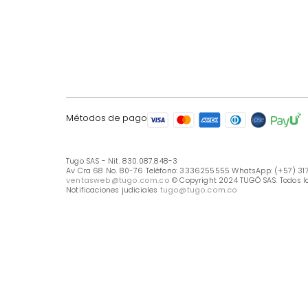
LÍNEA DE ATENCIÓN
Línea Nacional -333 6255555
Whastapp: (+57) 317 426 7836
UBICA TU TIENDA
Selecciona tu tienda