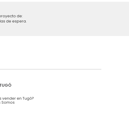
iciones y restricciones en la plataforma de Tugó S.A.S.
mis datos personales.
nstruímos tu proyecto de:
 auditorios, salas de espera.