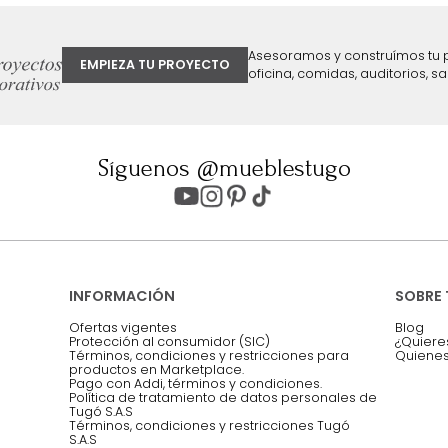
ter
Entiendo y acepto los términos, cond
Acepto, Autorizo el Tratamiento de 
ión sobre ofertas
Asesoramos y co
EMPIEZA TU PROYECTO
oficina, comidas,
Síguenos @mueblestugo