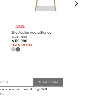
OFERTA
Beige
Silla Auxiliar Agata Blanco
S
$
249
.
990
$
119
.
990
52 %