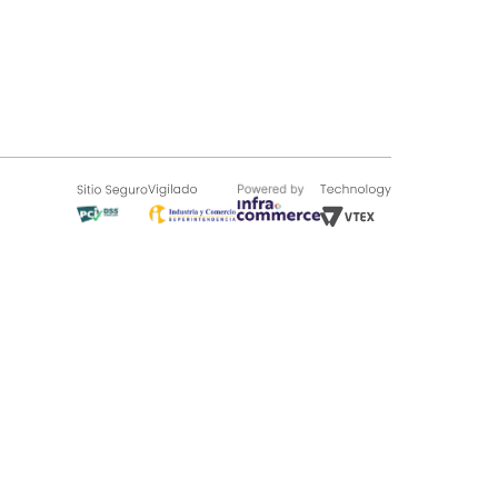
SOBRE TUGÓ
Blog
¿Quieres vender en Tugó?
Quienes Somos
de 