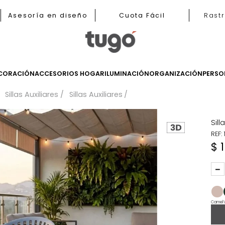
b
Asesoría en diseño
Cuota Fácil
LES
DECORACIÓN
ACCESORIOS HOGAR
ILUMINACIÓN
ORGANIZ
iares
Sillas Auxiliares
Sillas Auxiliares