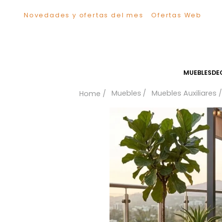
Novedades y ofertas del mes
Ofertas We
TÉRMINOS MÁS BUSCADOS
1
.
Sillas
2
.
Comedor
3
.
Escritorio
MUEB
4
.
Silla
Muebles
Muebles Auxil
5
.
Sofa
6
.
Cuadros
7
.
Poltrona
8
.
Cama
9
.
Mesa Centro
10
.
Mesa Noche