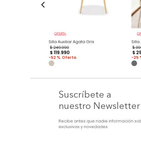
OFERTA
aga Plástico Verde
Silla Auxiliar Agata Gris
$
249
.
990
$
119
.
990
52 %