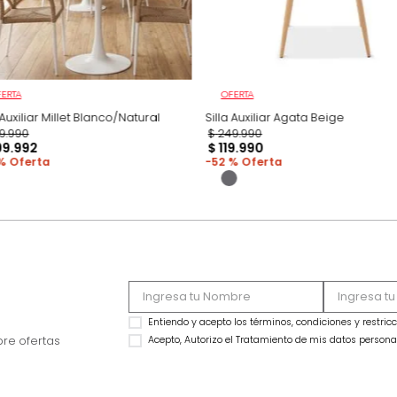
OFERTA
OFERTA
Silla Auxiliar Millet Blanco/Natural
Silla Auxiliar Agata 
$
399
.
990
$
249
.
990
$
299
.
992
$
119
.
990
25 %
52 %