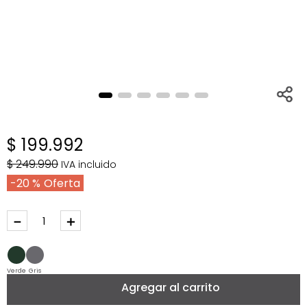
$
199
.
992
$
249
.
990
IVA incluido
20 %
－
＋
Verde
Gris
Agregar al carrito