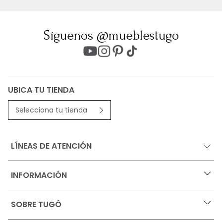
Síguenos @mueblestugo
UBICA TU TIENDA
Selecciona tu tienda
LÍNEAS DE ATENCIÓN
INFORMACIÓN
+
Ofertas vigentes
SOBRE TUGÓ
+
Protección al consumidor (SIC)
Términos, condiciones y restricciones para productos 