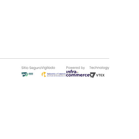
SOBRE TUGÓ
Blog
¿Quieres vender en Tugó?
Quienes Somos
de 