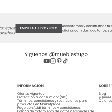
ter
Entiendo y acepto los términos, cond
Acepto, Autorizo el Tratamiento de 
ión sobre ofertas
Asesoramos y co
EMPIEZA TU PROYECTO
oficina, comidas,
Síguenos @mueblestugo