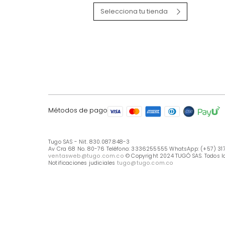
LÍNEA DE ATENCIÓN
Línea Nacional -333 6255555
Whastapp: (+57) 317 426 7836
UBICA TU TIENDA
Selecciona tu tienda
Métodos de pago