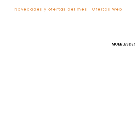
Novedades y ofertas del mes
Ofertas We
TÉRMINOS MÁS BUSCADOS
1
.
Comedor
2
.
Escritorio
3
.
Sillas
MUEB
4
.
Silla
5
.
Sofa
6
.
Cuadros
7
.
Poltrona
8
.
Cama
9
.
Mesa Centro
10
.
Mesa Noche