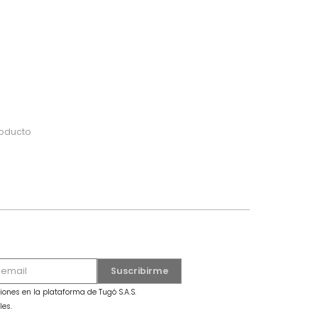
do
 o busca tu producto