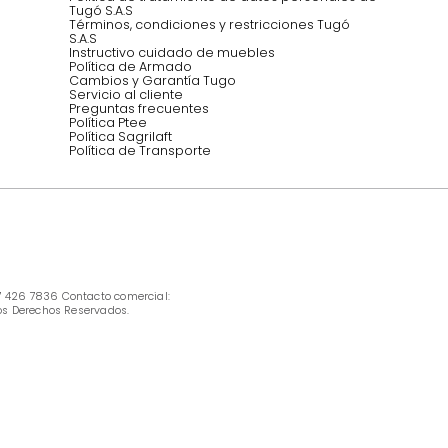
INFORMACIÓN
Ofertas vigentes
Protección al consumidor (SIC)
Términos, condiciones y restricciones para 
productos en Marketplace.
Pago con Addi, términos y condiciones.
Política de tratamiento de datos personales 
Tugó S.A.S
Términos, condiciones y restricciones Tugó 
S.A.S
Instructivo cuidado de muebles
Política de Armado
Cambios y Garantía Tugo 
Servicio al cliente
Preguntas frecuentes
Política Ptee
Política Sagrilaft
Política de Transporte