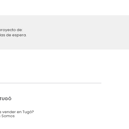
iciones y restricciones en la plataforma de Tugó S.A.S.
mis datos personales.
nstruímos tu proyecto de:
 auditorios, salas de espera.