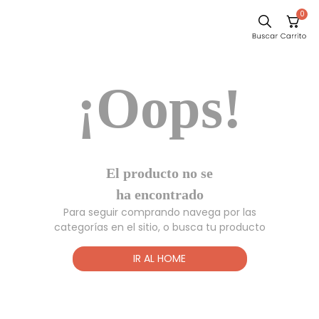
0
Sillas
¡Oops!
Comedor
Silla
Escritorio
Sofa
El producto no
Cuadros
se ha
encontrado
Poltrona
Para seguir comprando navega por las
Cama
categorías en el sitio, o busca tu producto
Mesa Centro
IR AL HOME
Mesa Noche