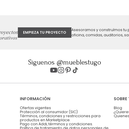
ter
Entiendo y acepto los términos, cond
Acepto, Autorizo el Tratamiento de 
ión sobre ofertas
Asesoramos y co
EMPIEZA TU PROYECTO
oficina, comidas,
Síguenos @mueblestugo