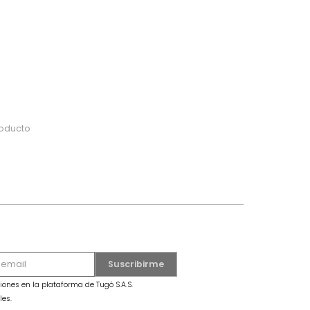
do
 o busca tu producto