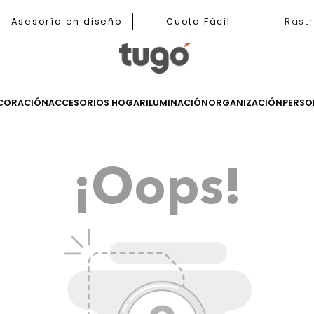
b
Asesoría en diseño
Cuota Fácil
LES
DECORACIÓN
ACCESORIOS HOGAR
ILUMINACIÓN
ORGANIZ
¡Oops!