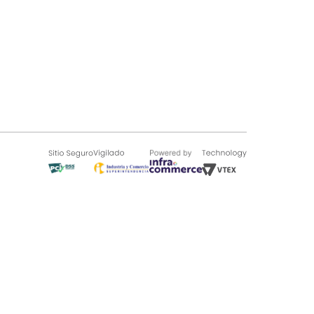
SOBRE TUGÓ
Blog
¿Quieres vender en Tugó?
Quienes Somos
de 