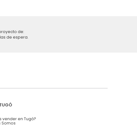
iciones y restricciones en la plataforma de Tugó S.A.S.
mis datos personales.
nstruímos tu proyecto de:
 auditorios, salas de espera.