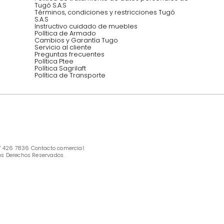
INFORMACIÓN
Ofertas vigentes
Protección al consumidor (SIC)
Términos, condiciones y restricciones para 
productos en Marketplace.
Pago con Addi, términos y condiciones.
Política de tratamiento de datos personales 
Tugó S.A.S
Términos, condiciones y restricciones Tugó 
S.A.S
Instructivo cuidado de muebles
Política de Armado
Cambios y Garantía Tugo 
Servicio al cliente
Preguntas frecuentes
Política Ptee
Política Sagrilaft
Política de Transporte