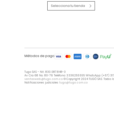
LÍNEA DE ATENCIÓN
Línea Nacional -333 6255555
Whastapp: (+57) 317 426 7836
UBICA TU TIENDA
Selecciona tu tienda
Métodos de pago