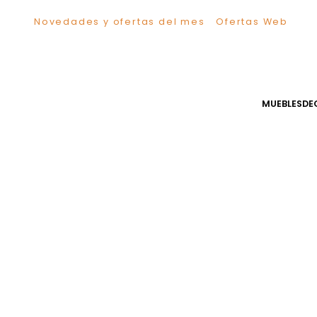
Novedades y ofertas del mes
Ofertas We
TÉRMINOS MÁS BUSCADOS
1
.
Sillas
2
.
Comedor
3
.
Escritorio
MUEB
4
.
Silla
5
.
Sofa
6
.
Cuadros
7
.
Poltrona
8
.
Cama
9
.
Mesa Centro
10
.
Mesa Noche