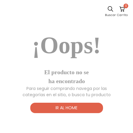
0
Sillas
¡Oops!
Comedor
Escritorio
Silla
Sofa
El producto no
Cuadros
se ha
encontrado
Poltrona
Para seguir comprando navega por las
Cama
categorías en el sitio, o busca tu producto
Mesa Centro
IR AL HOME
Mesa Noche