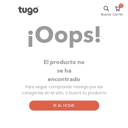
0
Sillas
¡Oops!
Comedor
Silla
Escritorio
Sofa
El producto no
Cuadros
se ha
encontrado
Poltrona
Para seguir comprando navega por las
Cama
categorías en el sitio, o busca tu producto
Mesa Centro
IR AL HOME
Mesa Noche