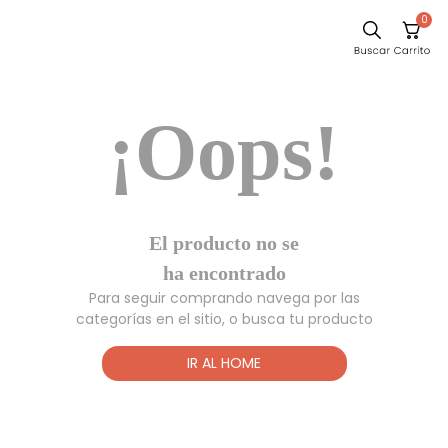
0
Sillas
¡Oops!
Comedor
Escritorio
Silla
Sofa
El producto no
Cuadros
se ha
encontrado
Poltrona
Para seguir comprando navega por las
Cama
categorías en el sitio, o busca tu producto
Mesa Centro
IR AL HOME
Mesa Noche