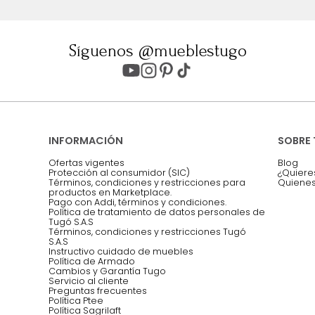
ter
Entiendo y acepto los términos, cond
Acepto, Autorizo el Tratamiento de 
ión sobre ofertas
Asesoramos y co
EMPIEZA TU PROYECTO
oficina, comidas,
Síguenos @mueblestugo