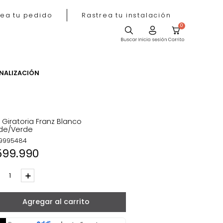
Rastrea tu pedido
Rastrea tu instala
ACIÓN
PERSONALIZACIÓN
Silla Giratoria Franz Blanco
Verde/Verde
REF
:
9995484
$
599
.
990
－
＋