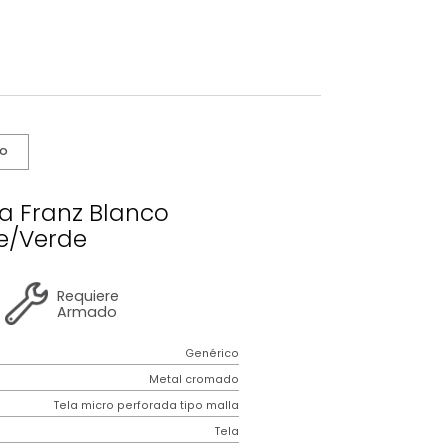
s De Cuidado
a Giratoria Franz Blanco
Verde/Verde
1 año
de
Requiere
garantía
Armado