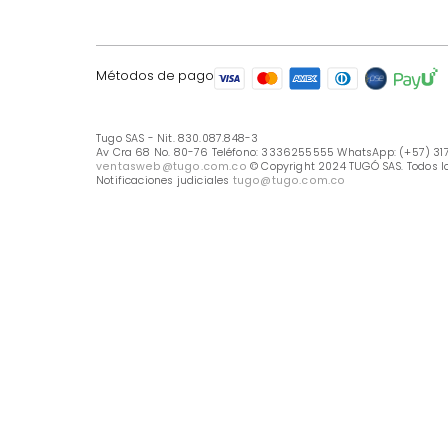
LÍNEA DE ATENCIÓN
Línea Nacional -333 6255555
Whastapp: (+57) 317 426 7836
UBICA TU TIENDA
Selecciona tu tienda
Métodos de pago