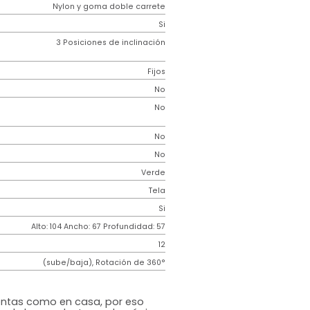
Genérico
e
Metal cromado
ar
Tela micro perforada tipo malla
ento
Tela
 Ruedas
Nylon y goma doble carrete
tura
Si
3 Posiciones de inclinación
Fijos
r
No
r
No
No
uable
No
Verde