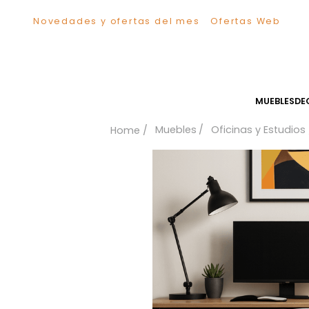
Novedades y ofertas del mes
Ofertas We
TÉRMINOS MÁS BUSCADOS
1
.
Sillas
2
.
Comedor
3
.
Escritorio
MUEB
4
.
Silla
Muebles
Oficinas y Es
5
.
Sofa
6
.
Cuadros
7
.
Poltrona
8
.
Cama
9
.
Mesa Centro
10
.
Mesa Noche