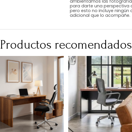
Acabado
RequiereArmad
Medidas (en c
Peso Neto Kg.
Asiento
No Incluye
En Tugó queremo
ambientamos las
para darte una 
pero esto no inc
adicional que l
Productos recomen