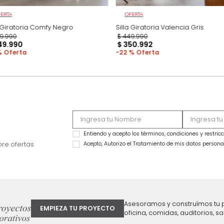
OFERTA
OFERTA
Silla Giratoria Comfy Negro
Silla Giratoria Vale
$
649
.
990
$
449
.
990
$
449
.
990
$
350
.
992
31 %
22 %