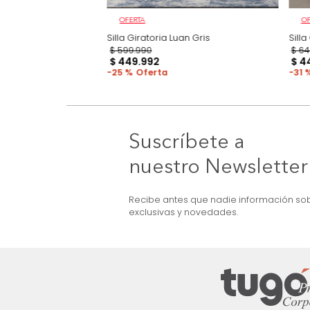
OFERTA
Corp Negro
Silla Giratoria Luan Gris
$
599
.
990
$
449
.
992
25 %