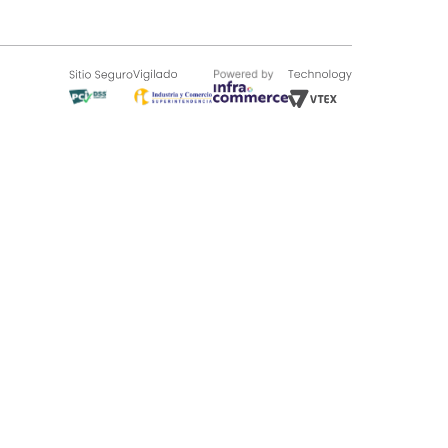
SOBRE TUGÓ
Blog
¿Quieres vender en Tugó?
Quienes Somos
de 