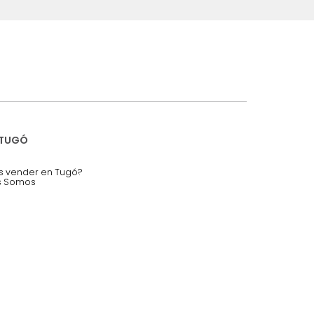
iciones y restricciones en la plataforma de Tugó S.A.S.
mis datos personales.
nstruímos tu proyecto de:
 auditorios, salas de espera.