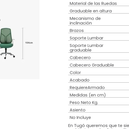
Estilo
Material de Bas
Material Espald
Material del asi
Material de las
Graduable en al
Mecanismo de
inclinación
Brazos
Soporte Lumba
Soporte Lumba
graduable
Cabecero
Cabecero Grad
Color