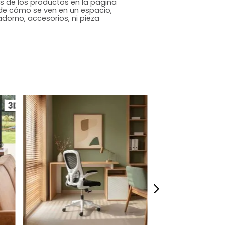
Tela
o
Si
m)
Alto: 104 Ancho: 67 Profundidad: 57
12
(sube/baja), Rotación de 360°
s que te sientas como en casa, por eso
 fotografías de los productos en la página
perspectiva de cómo se ven en un espacio,
luye ningún adorno, accesorios, ni pieza
o acompañe.
dados