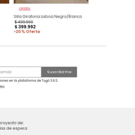
OFERTA
ncia Gris
Silla Giratoria Lisboa Negro/Blanco
$
499
.
990
$
399
.
992
20 %