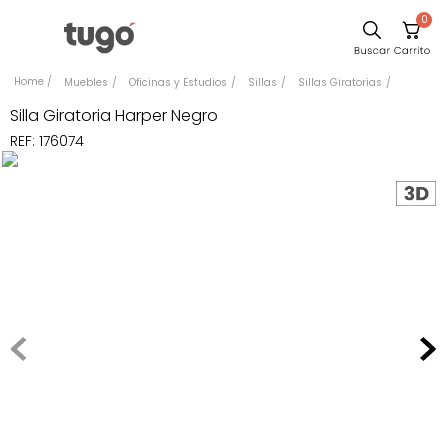
0
Sillas
Muebles
Oficinas y Estudios
Sillas
Sillas Giratorias
Comedor
Silla Giratoria Harper Negro
REF
:
176074
Silla
Escritorio
Sofa
Cuadros
Poltrona
Cama
Mesa Centro
Mesa Noche