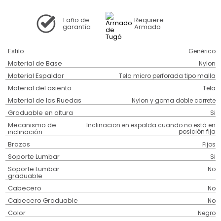
1 año
de
Requiere
garantía
Armado
Estilo
Genérico
Material de Base
Nylon
Material Espaldar
Tela micro perforada tipo malla
Material del asiento
Tela
Material de las Ruedas
Nylon y goma doble carrete
Graduable en altura
Si
Mecanismo de
Inclinacion en espalda cuando no está en
inclinación
posición fija
Brazos
Fijos
Soporte Lumbar
Si
Soporte Lumbar
No
graduable
Cabecero
No
Cabecero Graduable
No
Color
Negro