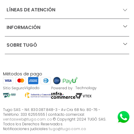
LÍNEAS DE ATENCIÓN
INFORMACIÓN
+
Ofertas vigentes
SOBRE TUGÓ
+
Protección al consumidor (SIC)
Términos, condiciones y restricciones para productos 
en Marketplace.
Blog
Pago con Addi, términos y condiciones.
Test de estilos
Política de tratamiento de datos personales de Tugó 
¿Quieres vender en Tugó?
S.A.S
Métodos de pago
Términos, condiciones y restricciones Tugó S.A.S
Instructivo cuidado de muebles
Sé parte de Tugó
¿Quiénes somos?
Servicio al cliente
Preguntas frecuentes
Tugo SAS - Nit. 830.087.848-3 - Av Cra 68 No. 80-76 -
Teléfono: 333 6255555 | contacto comercial:
ventasweb@tugo.com.co
© Copyright 2024 TUGÓ SAS.
Todos los Derechos Reservados.
Notificaciones judiciales
tugo@tugo.com.co