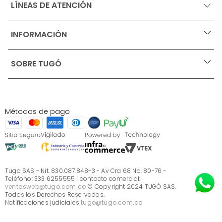
LÍNEAS DE ATENCIÓN
INFORMACIÓN
+
Ofertas vigentes
SOBRE TUGÓ
+
Protección al consumidor (SIC)
Términos, condiciones y restricciones para productos 
en Marketplace.
Blog
Pago con Addi, términos y condiciones.
Test de estilos
Política de tratamiento de datos personales de Tugó 
¿Quieres vender en Tugó?
S.A.S
Métodos de pago
Términos, condiciones y restricciones Tugó S.A.S
Instructivo cuidado de muebles
Sé parte de Tugó
¿Quiénes somos?
Servicio al cliente
Preguntas frecuentes
Tugo SAS - Nit. 830.087.848-3 - Av Cra 68 No. 80-76 -
Teléfono: 333 6255555 | contacto comercial:
ventasweb@tugo.com.co
© Copyright 2024 TUGÓ SAS.
Todos los Derechos Reservados.
Notificaciones judiciales
tugo@tugo.com.co