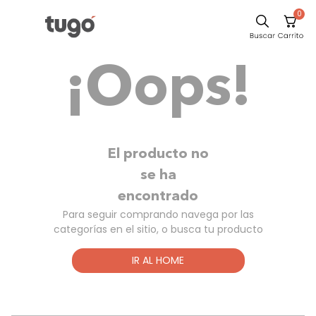
0
Comedor
¡Oops!
Escritorio
Sillas
Silla
Cuadros
El producto no
Sofa
se ha
encontrado
Poltrona
Para seguir comprando navega por las
Cama
categorías en el sitio, o busca tu producto
Mesa Centro
IR AL HOME
Mesa Noche