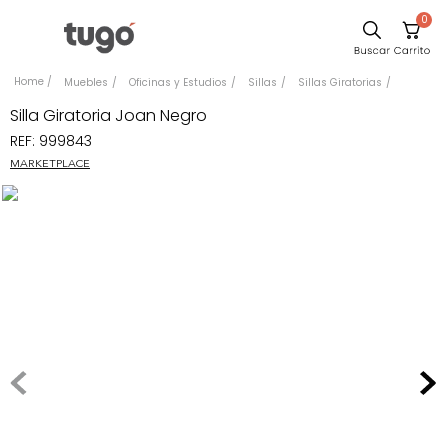
0
Sillas
Muebles
Oficinas y Estudios
Sillas
Sillas Giratorias
Comedor
Silla Giratoria Joan Negro
REF
:
999843
Escritorio
MARKETPLACE
Silla
Sofa
Cuadros
Poltrona
Cama
Mesa Centro
Mesa Noche