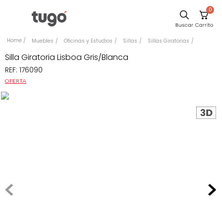
0
Sillas
Muebles
Oficinas y Estudios
Sillas
Sillas Giratorias
Comedor
Silla Giratoria Lisboa Gris/Blanca
REF
:
176090
Silla
OFERTA
Escritorio
Sofa
Cuadros
Poltrona
Cama
Mesa Centro
Mesa Noche