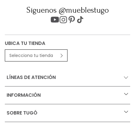
Síguenos @mueblestugo
UBICA TU TIENDA
Selecciona tu tienda
LÍNEAS DE ATENCIÓN
INFORMACIÓN
+
Ofertas vigentes
SOBRE TUGÓ
+
Protección al consumidor (SIC)
Términos, condiciones y restricciones para productos 
en Marketplace.
Blog
Pago con Addi, términos y condiciones.
Test de estilos