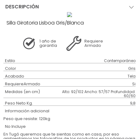
DESCRIPCIÓN
Silla Giratoria Lisboa Gris/Blanca
1 año
de
Requiere
garantía
Armado
Estilo
Contemporáneo
Color
Gris
Acabado
Tela
RequiereArmado
Si
Medidas (en cm)
Alto: 92/102 Ancho: 57/57 Profundidad:
60/60
Peso Neto Kg.
9,8
Información adicional
Peso que resiste: 120kg
No Incluye
En Tugó queremos que te sientas como en casa, por eso
ambientamos las fotografías de los productos en la página para