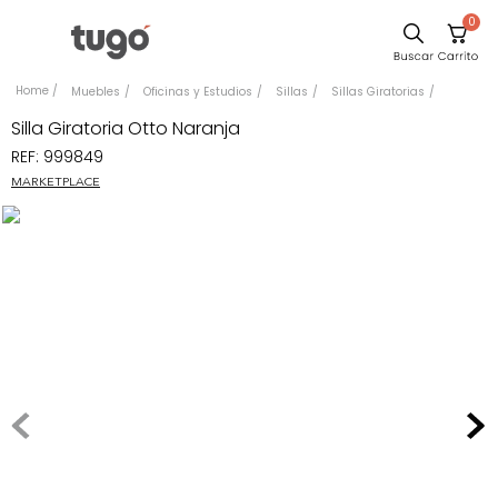
0
Comedor
Muebles
Oficinas y Estudios
Sillas
Sillas Giratorias
Escritorio
Silla Giratoria Otto Naranja
REF
:
999849
Sillas
MARKETPLACE
Silla
Cuadros
Sofa
Poltrona
Cama
Mesa Centro
Mesa Noche