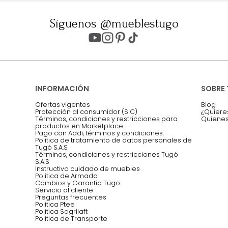
ter
Entiendo y acepto los términos, cond
Acepto, Autorizo el Tratamiento de 
ión sobre ofertas
Asesoramos y co
EMPIEZA TU PROYECTO
oficina, comidas,
Síguenos @mueblestugo