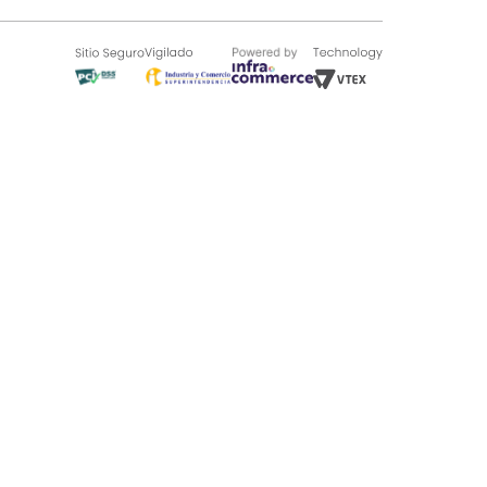
SOBRE TUGÓ
Blog
¿Quieres vender en Tugó?
Quienes Somos
de 