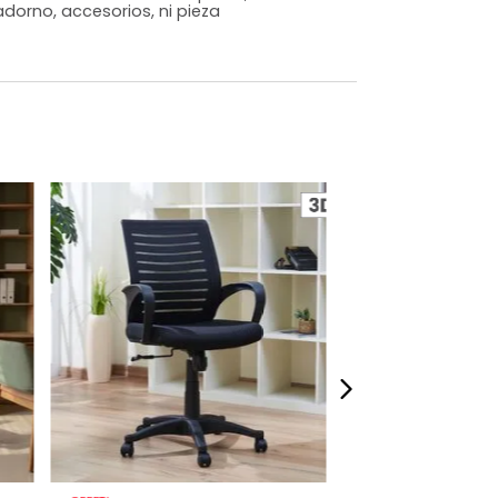
o
Si
m)
Alto: 106 Ancho: 59 Profundidad: 58
11,6
(sube/baja), Rotación de 360°
s que te sientas como en casa, por eso
 fotografías de los productos en la página
perspectiva de cómo se ven en un espacio,
luye ningún adorno, accesorios, ni pieza
o acompañe.
dados