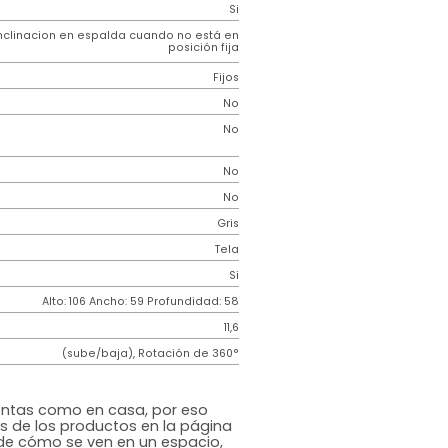
Genérico
e
Metal cromado
ar
Tela micro perforada tipo malla
ento
Tela
 Ruedas
Nylon doble carrete
tura
Si
Inclinacion en espalda cuando no está en
posición fija
Fijos
r
No
r
No
No
uable
No
Gris
Tela