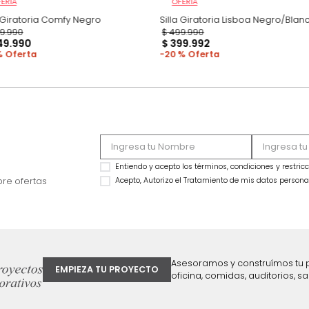
OFERTA
OFERTA
Silla Giratoria Comfy Negro
Silla Giratoria Lis
$
649
.
990
$
499
.
990
$
449
.
990
$
399
.
992
31 %
20 %