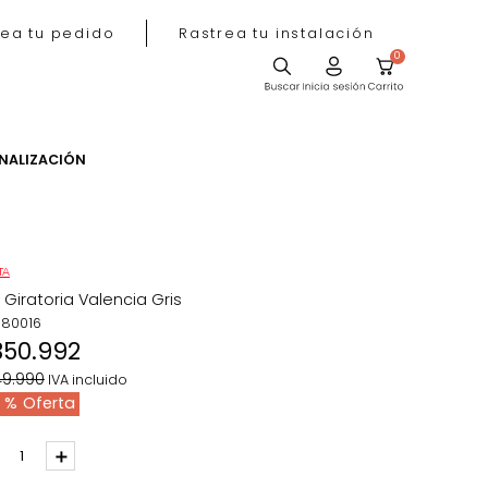
Rastrea tu pedido
Rastrea tu instala
ACIÓN
PERSONALIZACIÓN
OFERTA
Silla Giratoria Valencia Gris
REF
:
180016
$
350
.
992
$
449
.
990
IVA incluido
22 %