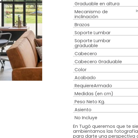
Estilo
Material de Bas
Material Espald
Material del asi
Material de las
Graduable en al
Mecanismo de
inclinación
Brazos
Soporte Lumba
Soporte Lumba
graduable
Cabecero
Cabecero Grad
Color
Acabado