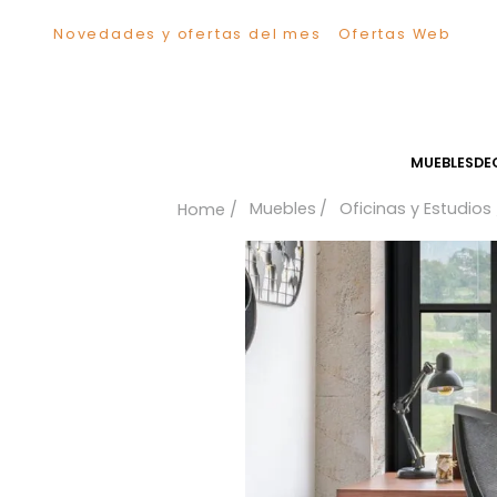
Novedades y ofertas del mes
Ofertas We
TÉRMINOS MÁS BUSCADOS
1
.
Sillas
2
.
Comedor
3
.
Silla
MUEB
4
.
Escritorio
Muebles
Oficinas y Es
5
.
Sofa
6
.
Cuadros
7
.
Poltrona
8
.
Cama
9
.
Mesa Centro
10
.
Mesa Noche