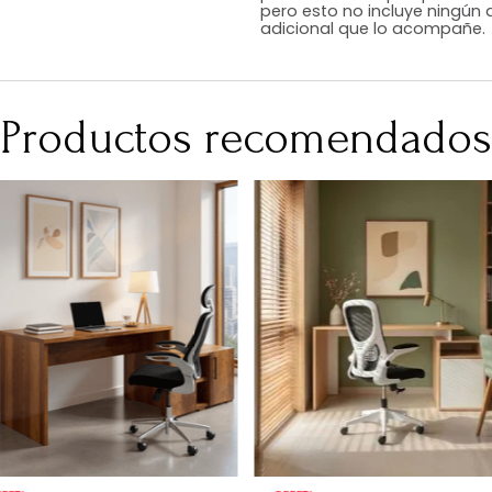
RequiereArmad
Medidas (en c
Peso Neto Kg.
Asiento
No Incluye
En Tugó queremo
ambientamos las
para darte una 
pero esto no inc
adicional que l
Productos recomen