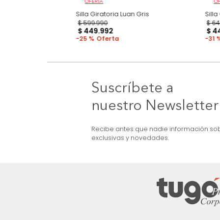
OFERTA
uppi Gris/Naranja
Silla Giratoria Luan Gris
$
599
.
990
$
449
.
992
25 %