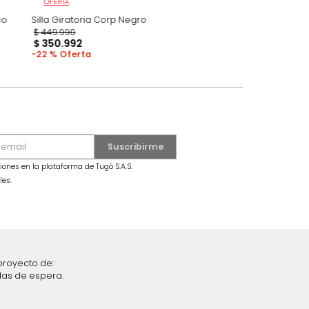
OFERTA
boa Negro/Blanco
Silla Giratoria Corp Negro
$
449
.
990
$
350
.
992
22 %