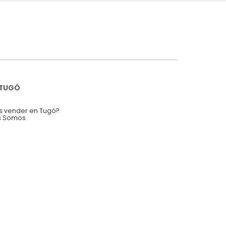
iciones y restricciones en la plataforma de Tugó S.A.S.
mis datos personales.
nstruímos tu proyecto de:
 auditorios, salas de espera.