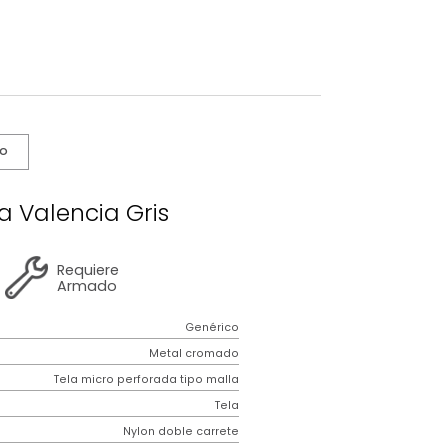
s De Cuidado
a Giratoria Valencia Gris
1 año
de
Requiere
garantía
Armado