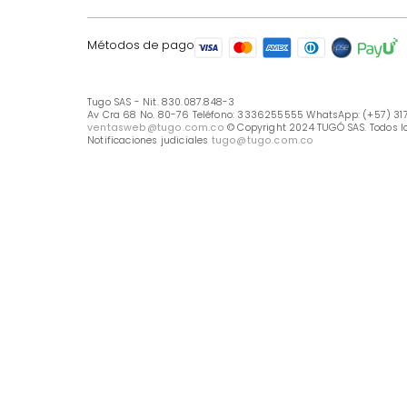
LÍNEA DE ATENCIÓN
Línea Nacional -333 6255555
Whastapp: (+57) 317 426 7836
UBICA TU TIENDA
Selecciona tu tienda
Métodos de pago