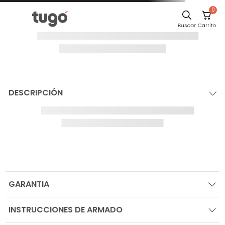
0
Sillas
¡Oops!
Comedor
Silla
Escritorio
Sofa
El producto no
Cuadros
se ha
encontrado
Poltrona
Para seguir comprando navega por las
Cama
categorías en el sitio, o busca tu producto
Mesa Centro
IR AL HOME
Mesa Noche