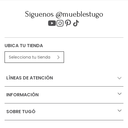
Síguenos @mueblestugo
UBICA TU TIENDA
Selecciona tu tienda
LÍNEAS DE ATENCIÓN
INFORMACIÓN
+
Ofertas vigentes
SOBRE TUGÓ
+
Protección al consumidor (SIC)
Términos, condiciones y restricciones para productos 
en Marketplace.
Blog