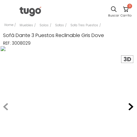
0
Sillas
Muebles
Salas
Sofas
Sofa Tres Puestos
Comedor
Sofá Dante 3 Puestos Reclinable Gris Dove
REF
:
3008029
Escritorio
Silla
Sofa
Cuadros
Poltrona
Cama
Mesa Centro
Mesa Noche