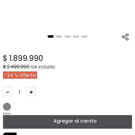
$
1
.
899
.
990
$
2
.
499
.
990
IVA incluido
24 %
－
＋
Plata
Agregar al carrito