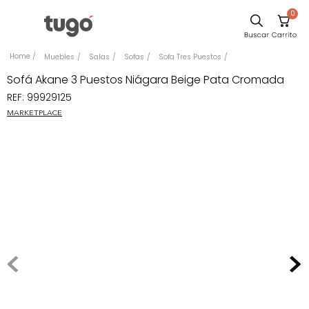
0
Sillas
Muebles
Salas
Sofas
Sofa Tres Puestos
Comedor
Sofá Akane 3 Puestos Niágara Beige Pata Cromada
REF
:
99929125
Escritorio
MARKETPLACE
Silla
Sofa
Cuadros
Poltrona
Cama
Mesa Centro
Mesa Noche