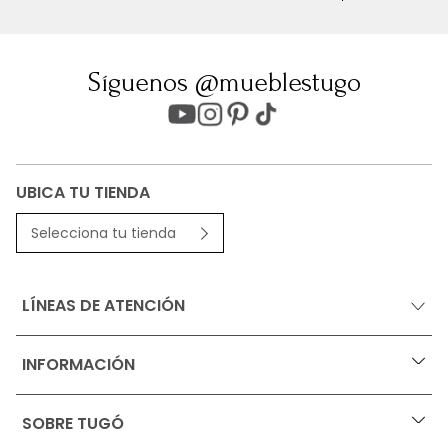
Síguenos @mueblestugo
UBICA TU TIENDA
Selecciona tu tienda
LÍNEAS DE ATENCIÓN
INFORMACIÓN
+
Ofertas vigentes
SOBRE TUGÓ
+
Protección al consumidor (SIC)