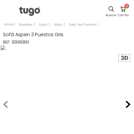
0
Sillas
Muebles
Salas
Sofas
Sofa Tres Puestos
Comedor
Sofá Aspen 3 Puestos Gris
REF
:
9996861
Escritorio
Silla
Sofa
Cuadros
Poltrona
Cama
Mesa Centro
Mesa Noche