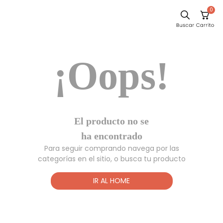
0
Sillas
¡Oops!
Comedor
Escritorio
Silla
Sofa
El producto no
Cuadros
se ha
encontrado
Poltrona
Para seguir comprando navega por las
Cama
categorías en el sitio, o busca tu producto
Mesa Centro
IR AL HOME
Mesa Noche