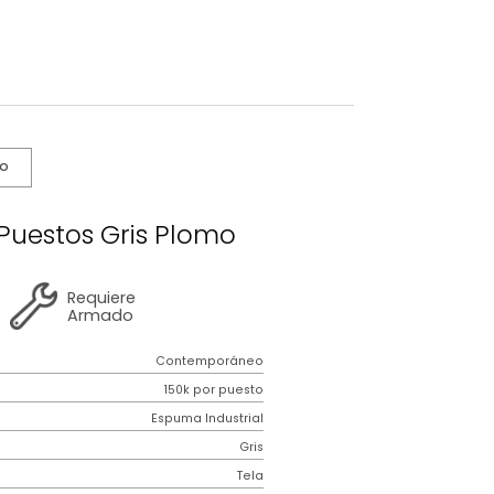
s De Cuidado
icago 2 Puestos Gris Plomo
2 años
de
Requiere
garantía
Armado