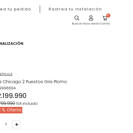
Rastrea tu pedido
Rastrea tu instala
ACIÓN
PERSONALIZACIÓN
MARKETPLACE
Sofa Chicago 2 Puestos Gris Plomo
REF
:
9996664
$
2
.
199
.
990
$
3
.
799
.
990
IVA incluido
42 %