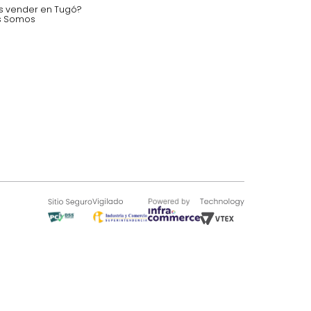
 auditorios, salas de espera.
SOBRE TUGÓ
Blog
¿Quieres vender en Tugó?
Quienes Somos
de 