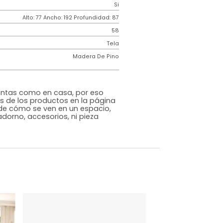
Contemporáneo
ncia
150k por puesto
Espuma Industrial
Gris
Tela
o
Si
m)
Alto: 77 Ancho: 192 Profundidad: 87
58
iz
Tela
Madera De Pino
rna
s que te sientas como en casa, por eso
 fotografías de los productos en la página
perspectiva de cómo se ven en un espacio,
luye ningún adorno, accesorios, ni pieza
o acompañe.