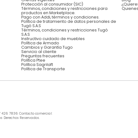
EMPIEZA TU PROYECTO
oficina, comidas,
Síguenos @mueblestugo
INFORMACIÓN
Ofertas vigentes
Protección al consumidor (SIC)
Términos, condiciones y restricciones para 
productos en Marketplace.
Pago con Addi, términos y condiciones.
Política de tratamiento de datos personales 
Tugó S.A.S
Términos, condiciones y restricciones Tugó 
S.A.S
Instructivo cuidado de muebles