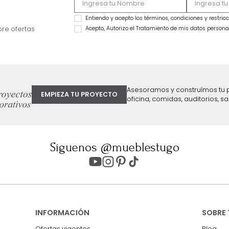
Sofá Franco (Pocket) 2 Puestos Beige
OFERTA
$
3
.
599
.
990
Sofá Arona 2 Puesto
$
1
.
999
.
990
Beige
44 %
$
3
.
099
.
990
$
2
.
293
.
993
26 %
ter
Entiendo y acepto los términos, cond
Acepto, Autorizo el Tratamiento de 
ión sobre ofertas
Asesoramos y co