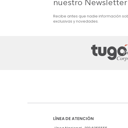
Sofá Dublin 2 Puestos Reclinable
Eléctrico Gris Oscuro
tos Reclinable Gris
$
4
.
499
.
990
Suscríbete a
nuestro Newslet
Recibe antes que nadie informac
exclusivas y novedades.