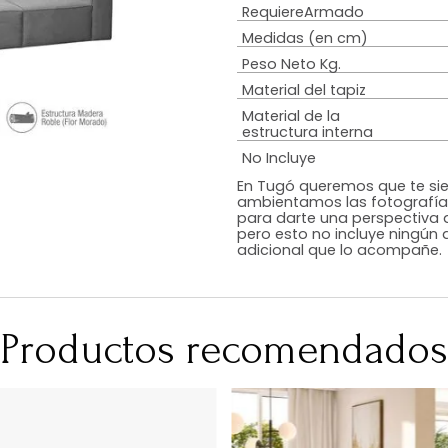
Estilo
Peso de resiste
Tipo De Relleno
Color
Acabado
RequiereArmad
Medidas (en c
Peso Neto Kg.
Material del tap
Material de la
estructura inte
No Incluye
En Tugó queremo
ambientamos las
para darte una 
pero esto no inc
adicional que l