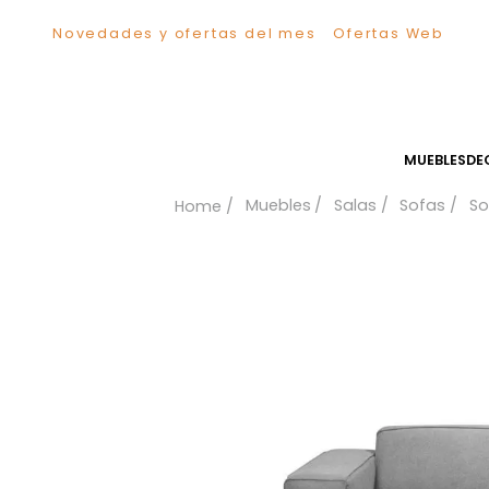
Novedades y ofertas del mes
Ofertas We
TÉRMINOS MÁS BUSCADOS
1
.
Sillas
2
.
Comedor
3
.
Escritorio
MUEB
4
.
Silla
Muebles
Salas
Sofa
5
.
Sofa
6
.
Cuadros
7
.
Poltrona
8
.
Cama
9
.
Mesa Centro
10
.
Mesa Noche