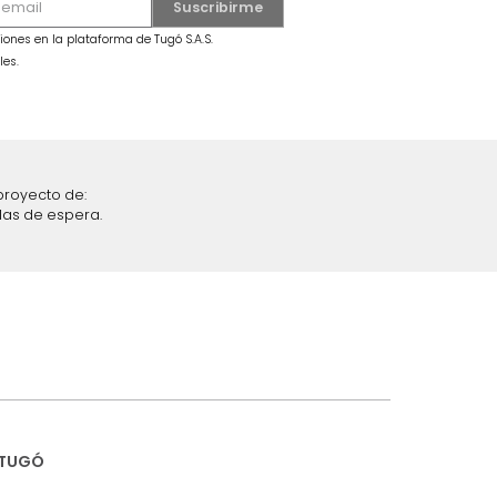
MARKETPLACE
s (Pocket) Tela
Sofá Luning (Pocket) 2 Puestos Plata
$
3
.
499
.
990
$
2
.
199
.
990
37 %
iciones y restricciones en la plataforma de Tugó S.A.S.
mis datos personales.
nstruímos tu proyecto de: