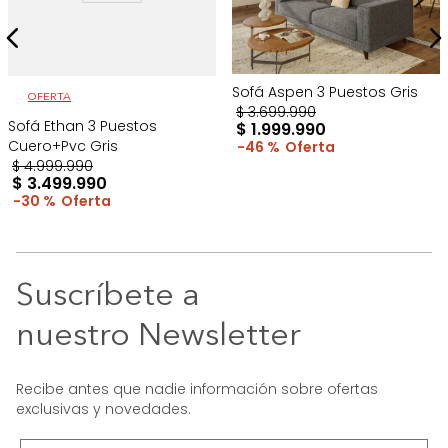
Sofá Aspen 3 Puestos Gris
OFERTA
$
3
.
699
.
990
Sofá Ethan 3 Puestos
$
1
.
999
.
990
Cuero+Pvc Gris
46 %
$
4
.
999
.
990
$
3
.
499
.
990
30 %
Suscríbete a
nuestro Newsletter
Recibe antes que nadie información sobre ofertas
exclusivas y novedades.