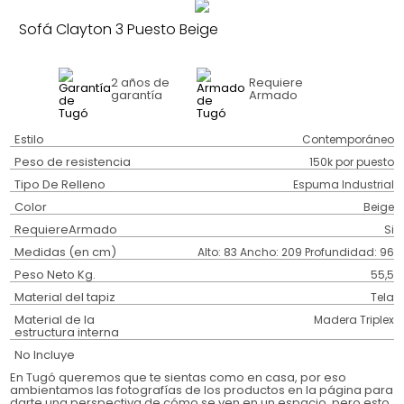
Sofá Clayton 3 Puesto Beige
2 años
de
Requiere
garantía
Armado
Estilo
Contemporáneo
Peso de resistencia
150k por puesto
Tipo De Relleno
Espuma Industrial
Color
Beige
RequiereArmado
Si
Medidas (en cm)
Alto: 83 Ancho: 209 Profundidad: 96
Peso Neto Kg.
55,5
Material del tapiz
Tela
Material de la
Madera Triplex
estructura interna
No Incluye
En Tugó queremos que te sientas como en casa, por eso
ambientamos las fotografías de los productos en la página para
darte una perspectiva de cómo se ven en un espacio, pero esto