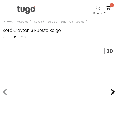
0
Sillas
Muebles
Salas
Sofas
Sofa Tres Puestos
Comedor
Sofá Clayton 3 Puesto Beige
REF
:
9995742
Escritorio
Silla
Sofa
Cuadros
Poltrona
Cama
Mesa Centro
Mesa Noche