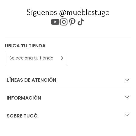
Síguenos @mueblestugo
UBICA TU TIENDA
Selecciona tu tienda
LÍNEAS DE ATENCIÓN
INFORMACIÓN
+
Ofertas vigentes
SOBRE TUGÓ
+
Protección al consumidor (SIC)
Términos, condiciones y restricciones para productos 
en Marketplace.
Blog
Pago con Addi, términos y condiciones.