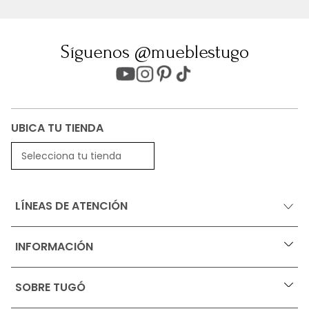
Síguenos @mueblestugo
UBICA TU TIENDA
Selecciona tu tienda
LÍNEAS DE ATENCIÓN
INFORMACIÓN
+
Ofertas vigentes
SOBRE TUGÓ
+
Protección al consumidor (SIC)
Términos, condiciones y restricciones para productos 