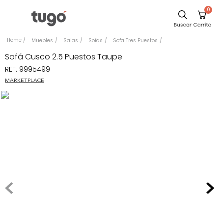
0
Sillas
Muebles
Salas
Sofas
Sofa Tres Puestos
Comedor
Sofá Cusco 2.5 Puestos Taupe
REF
:
9995499
Escritorio
MARKETPLACE
Silla
Sofa
Cuadros
Poltrona
Cama
Mesa Centro
Mesa Noche