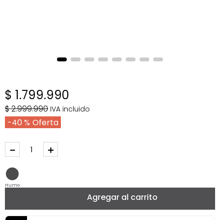
$
1
.
799
.
990
$
2
.
999
.
990
IVA incluido
40 %
－
＋
Humo
Agregar al carrito