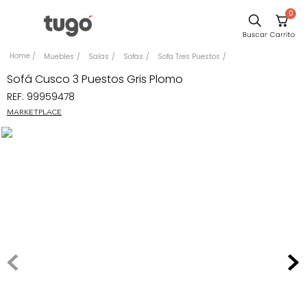
0
Sillas
Muebles
Salas
Sofas
Sofa Tres Puestos
Comedor
Sofá Cusco 3 Puestos Gris Plomo
REF
:
99959478
Escritorio
MARKETPLACE
Silla
Sofa
Cuadros
Poltrona
Cama
Mesa Centro
Mesa Noche