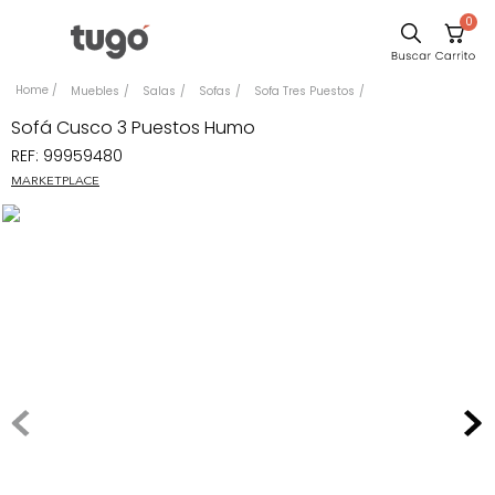
0
Comedor
Muebles
Salas
Sofas
Sofa Tres Puestos
Escritorio
Sofá Cusco 3 Puestos Humo
REF
:
99959480
Sillas
MARKETPLACE
Silla
Cuadros
Sofa
Poltrona
Cama
Mesa Centro
Mesa Noche