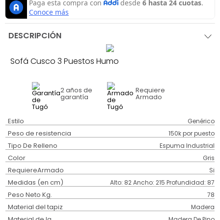
DESCRIPCIÓN
Sofá Cusco 3 Puestos Humo
2 años
de
Requiere
garantía
Armado
Estilo
Genérico
Peso de resistencia
150k por puesto
Tipo De Relleno
Espuma Industrial
Color
Gris
RequiereArmado
Si
Medidas (en cm)
Alto: 82 Ancho: 215 Profundidad: 87
Peso Neto Kg.
78
Material del tapiz
Madera
Material de la
Madera De Pino