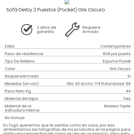
Sofá Derby 2 Puestos (Pocket) Gris Oscuro
2 años
de
Requiere
garantía
Armado
Estilo
Contemporáneo
Peso de resistencia
150k por puesto
Tipo De Relleno
Espuma Pocket
Color
Gris Oscuro
RequiereArmado
Si
Medidas (en cm)
Alto: 82 Ancho: 174 Profundidad: 88
Peso Neto Kg.
44
Material del tapiz
Tela
Material de la
Madera Triplex
estructura interna
No Incluye
En Tugó queremos que te sientas como en casa, por eso
ambientamos las fotografías de los productos en la página para
darte una perspectiva de cómo se ven en un espacio, pero esto