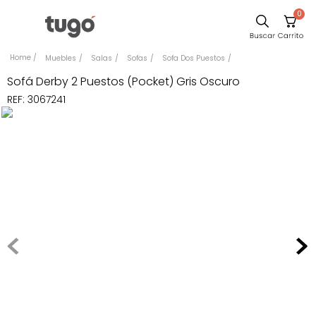
0
Sillas
Muebles
Salas
Sofas
Sofa Dos Puestos
Comedor
Sofá Derby 2 Puestos (Pocket) Gris Oscuro
REF
:
3067241
Silla
Escritorio
Sofa
Cuadros
Poltrona
Cama
Mesa Centro
Mesa Noche