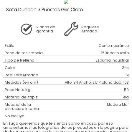
Sofá Duncan 3 Puestos Gris Claro
2 años
de
Requiere
garantía
Armado
Estilo
Contemporáneo
Peso de resistencia
150k por puesto
Tipo De Relleno
Espuma Industrial
Color
Gris
RequiereArmado
Si
Medidas (en cm)
Alto: 84 Ancho: 217 Profundidad: 103
Peso Neto Kg.
59
Material del tapiz
Tela
Material de la
Madera Mdf
estructura interna
No Incluye
En Tugó queremos que te sientas como en casa, por eso
ambientamos las fotografías de los productos en la página para
darte una perspectiva de cómo se ven en un espacio, pero esto