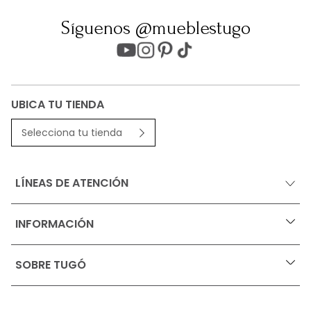
Síguenos @mueblestugo
UBICA TU TIENDA
Selecciona tu tienda
LÍNEAS DE ATENCIÓN
INFORMACIÓN
+
Ofertas vigentes
SOBRE TUGÓ
+
Protección al consumidor (SIC)
Términos, condiciones y restricciones para productos 
en Marketplace.
Blog
Pago con Addi, términos y condiciones.