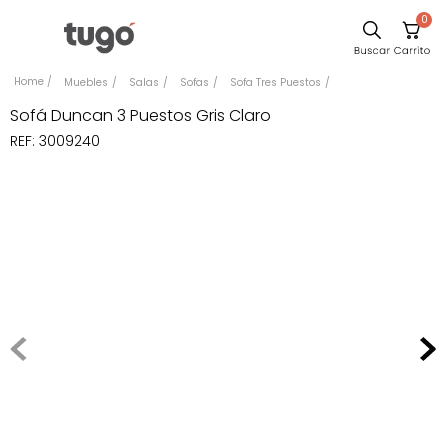
0
Sillas
Muebles
Salas
Sofas
Sofa Tres Puestos
Comedor
Sofá Duncan 3 Puestos Gris Claro
REF
:
3009240
Silla
Escritorio
Sofa
Cuadros
Poltrona
Cama
Mesa Centro
Mesa Noche