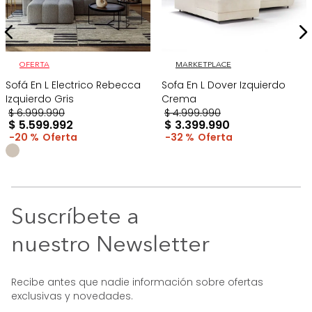
OFERTA
MARKETPLACE
Sofá En L Electrico Rebecca
Sofa En L Dover Izquierdo
Izquierdo Gris
Crema
$
6
.
999
.
990
$
4
.
999
.
990
$
5
.
599
.
992
$
3
.
399
.
990
20 %
32 %
Suscríbete a
nuestro Newsletter
Recibe antes que nadie información sobre ofertas
exclusivas y novedades.