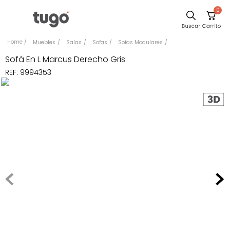
0
Sillas
Muebles
Salas
Sofas
Sofas Modulares
Comedor
Sofá En L Marcus Derecho Gris
REF
:
9994353
Silla
Escritorio
Sofa
Cuadros
Poltrona
Cama
Mesa Centro
Mesa Noche