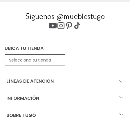
Síguenos @mueblestugo
UBICA TU TIENDA
Selecciona tu tienda
LÍNEAS DE ATENCIÓN
INFORMACIÓN
+
Ofertas vigentes
SOBRE TUGÓ
+
Protección al consumidor (SIC)
Términos, condiciones y restricciones para productos 
en Marketplace.