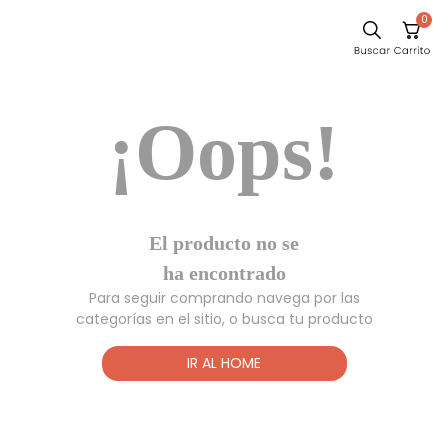
0
Sillas
¡Oops!
Comedor
Silla
Escritorio
Sofa
El producto no
Cuadros
se ha
encontrado
Poltrona
Para seguir comprando navega por las
Cama
categorías en el sitio, o busca tu producto
Mesa Centro
IR AL HOME
Mesa Noche