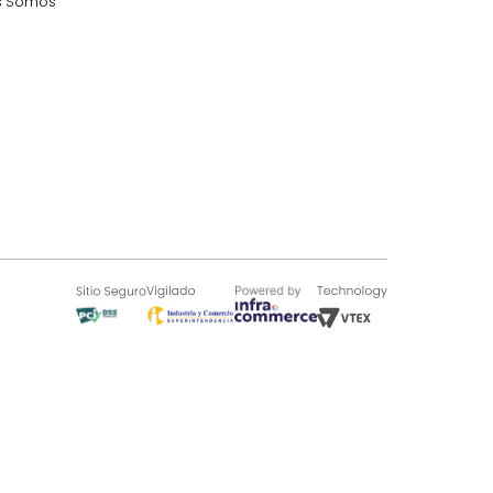
SOBRE TUGÓ
Blog
¿Quieres vender en Tugó?
Quienes Somos
de 