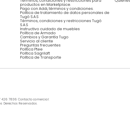
Síguenos @mueblestugo
INFORMACIÓN
Ofertas vigentes
Protección al consumidor (SIC)
Términos, condiciones y restricciones para 
productos en Marketplace.
Pago con Addi, términos y condiciones.
Política de tratamiento de datos personales 
Tugó S.A.S
Términos, condiciones y restricciones Tugó 
S.A.S
Instructivo cuidado de muebles
Política de Armado
Cambios y Garantía Tugo 