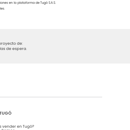
$
4
.
999
.
990
$
2
.
499
.
990
50 %
iciones y restricciones en la plataforma de Tugó S.A.S.
mis datos personales.
nstruímos tu proyecto de:
 auditorios, salas de espera.