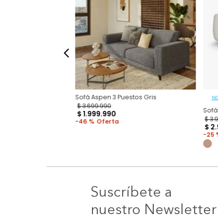
Sofá Aspen 3 Puestos Gris
$
3
.
699
.
990