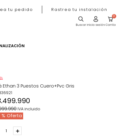
Rastrea tu pedido
Rastrea tu instala
ACIÓN
PERSONALIZACIÓN
OFERTA
Sofá Ethan 3 Puestos Cuero+Pvc Gris
REF
:
336921
$
3
.
499
.
990
$
4
.
999
.
990
IVA incluido
30 %