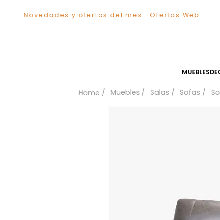
Novedades y ofertas del mes
Ofertas We
TÉRMINOS MÁS BUSCADOS
1
.
Sillas
2
.
Comedor
3
.
Silla
MUEB
4
.
Escritorio
Muebles
Salas
Sofa
5
.
Sofa
6
.
Cuadros
7
.
Poltrona
8
.
Cama
9
.
Mesa Centro
10
.
Mesa Noche