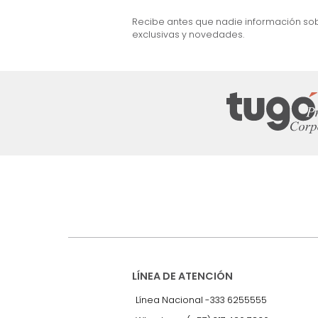
et) 3 Puestos Gris
$
1
.
999
.
990
46 %
Suscríbete a
nuestro Newslet
Recibe antes que nadie informac
exclusivas y novedades.