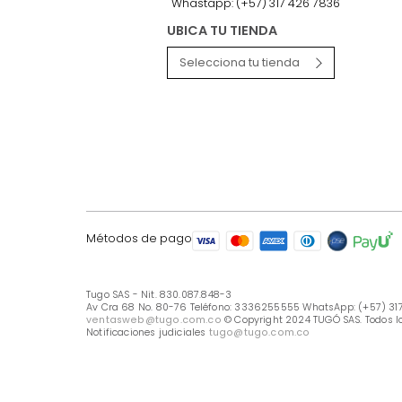
LÍNEA DE ATENCIÓN
Línea Nacional -333 6255555
Whastapp: (+57) 317 426 7836
UBICA TU TIENDA
Selecciona tu tienda