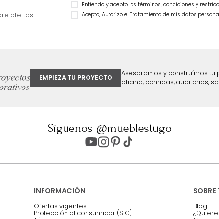
Sofá Joan 3 Puestos Beige
$
3
.
499
.
990
$
3
.
999
.
990
$
2
.
999
.
992
25 %
ter
Entiendo y acepto los términos, cond
Acepto, Autorizo el Tratamiento de 
ión sobre ofertas
Asesoramos y co
EMPIEZA TU PROYECTO
oficina, comidas,