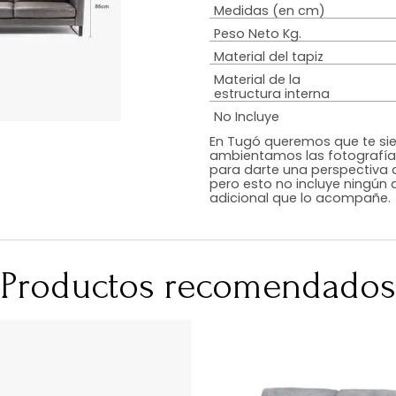
Estilo
Peso de resiste
Tipo De Relleno
Color
RequiereArmad
Medidas (en c
Peso Neto Kg.
Material del tap
Material de la
estructura inte
No Incluye
En Tugó queremo
ambientamos las
para darte una 
pero esto no inc
adicional que l