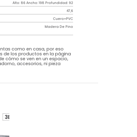
Industrial
ncia
150k por puesto
Espuma Industrial
Gris
o
Si
m)
Alto: 86 Ancho: 198 Profundidad: 92
47,6
iz
Cuero+PVC
Madera De Pino
rna
s que te sientas como en casa, por eso
 fotografías de los productos en la página
perspectiva de cómo se ven en un espacio,
luye ningún adorno, accesorios, ni pieza
o acompañe.