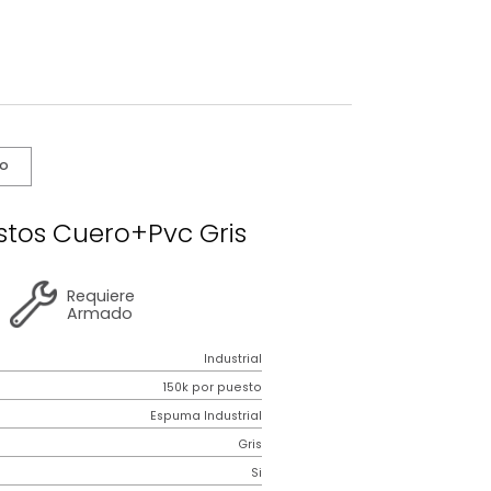
s De Cuidado
an 3 Puestos Cuero+Pvc Gris
2 años
de
Requiere
garantía
Armado