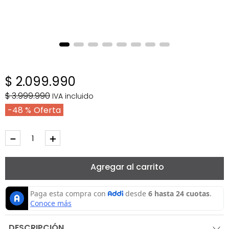
$
2
.
099
.
990
$
3
.
999
.
990
IVA incluido
48 %
－
＋
Agregar al carrito
DESCRIPCIÓN