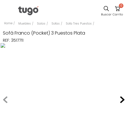
0
Sillas
Muebles
Salas
Sofas
Sofa Tres Puestos
Comedor
Sofá Franco (Pocket) 3 Puestos Plata
REF
:
3517711
Silla
Escritorio
Sofa
Cuadros
Poltrona
Cama
Mesa Centro
Mesa Noche