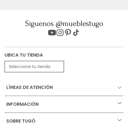
Síguenos @mueblestugo
UBICA TU TIENDA
Selecciona tu tienda
LÍNEAS DE ATENCIÓN
INFORMACIÓN
+
Ofertas vigentes
SOBRE TUGÓ
+
Protección al consumidor (SIC)