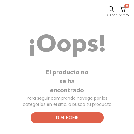
0
Sillas
¡Oops!
Comedor
Silla
Escritorio
Sofa
El producto no
Cuadros
se ha
encontrado
Poltrona
Para seguir comprando navega por las
Cama
categorías en el sitio, o busca tu producto
Mesa Centro
IR AL HOME
Mesa Noche