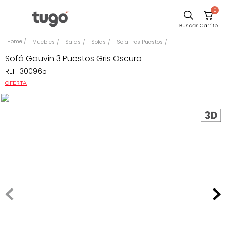
0
Sillas
Muebles
Salas
Sofas
Sofa Tres Puestos
Comedor
Sofá Gauvin 3 Puestos Gris Oscuro
REF
:
3009651
Escritorio
OFERTA
Silla
Sofa
Cuadros
Poltrona
Cama
Mesa Centro
Mesa Noche