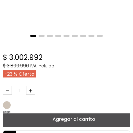
$
3
.
002
.
992
$
3
.
899
.
990
IVA incluido
23 %
－
＋
Beige
Agregar al carrito