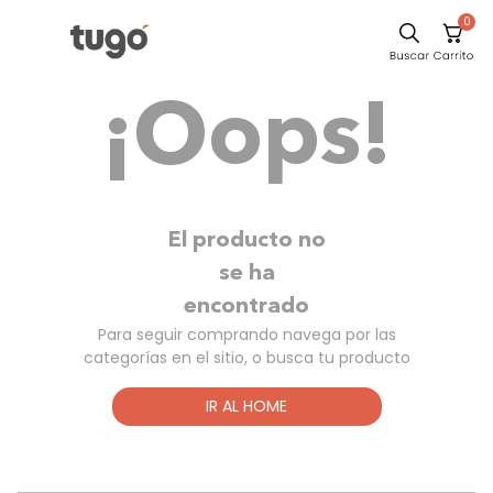
0
Comedor
¡Oops!
Escritorio
Sillas
Silla
Sofa
El producto no
Cuadros
se ha
encontrado
Poltrona
Para seguir comprando navega por las
Cama
categorías en el sitio, o busca tu producto
Mesa Centro
IR AL HOME
Mesa Noche