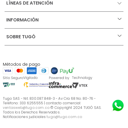
LÍNEAS DE ATENCIÓN
INFORMACIÓN
+
Ofertas vigentes
SOBRE TUGÓ
+
Protección al consumidor (SIC)
Términos, condiciones y restricciones para productos 
en Marketplace.
Blog
Pago con Addi, términos y condiciones.
Test de estilos
Política de tratamiento de datos personales de Tugó 
¿Quieres vender en Tugó?
S.A.S
Métodos de pago
Términos, condiciones y restricciones Tugó S.A.S
Instructivo cuidado de muebles
Sé parte de Tugó
¿Quiénes somos?
Servicio al cliente
Preguntas frecuentes
Tugo SAS - Nit. 830.087.848-3 - Av Cra 68 No. 80-76 -
Teléfono: 333 6255555 | contacto comercial:
ventasweb@tugo.com.co
© Copyright 2024 TUGÓ SAS.
Todos los Derechos Reservados.
Notificaciones judiciales
tugo@tugo.com.co