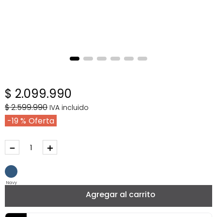
$
2
.
099
.
990
$
2
.
599
.
990
IVA incluido
19 %
－
＋
Navy
Agregar al carrito