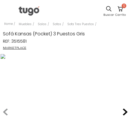
0
Comedor
Muebles
Salas
Sofas
Sofa Tres Puestos
Escritorio
Sofá Kansas (Pocket) 3 Puestos Gris
REF
:
3515581
Sillas
MARKETPLACE
Silla
Sofa
Cuadros
Poltrona
Cama
Mesa Centro
Mesa Noche