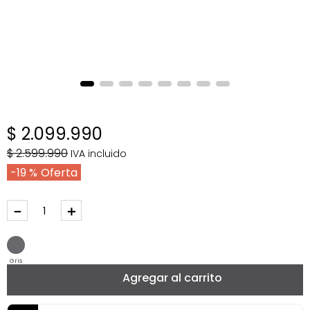
$
2
.
099
.
990
$
2
.
599
.
990
IVA incluido
19 %
－
＋
Gris
Agregar al carrito