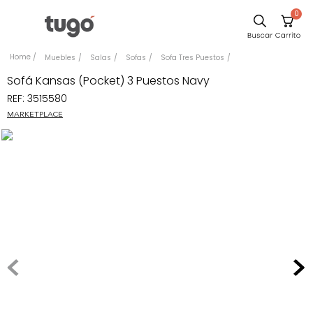
0
Comedor
Muebles
Salas
Sofas
Sofa Tres Puestos
Escritorio
Sofá Kansas (Pocket) 3 Puestos Navy
REF
:
3515580
Sillas
MARKETPLACE
Silla
Sofa
Cuadros
Poltrona
Cama
Mesa Centro
Mesa Noche