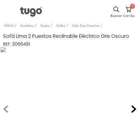
0
Sillas
Muebles
Salas
Sofas
Sofa Dos Puestos
Comedor
Sofá Lima 2 Puestos Reclinable Eléctrico Gris Oscuro
REF
:
3066491
Escritorio
Silla
Sofa
Cuadros
Poltrona
Cama
Mesa Centro
Mesa Noche