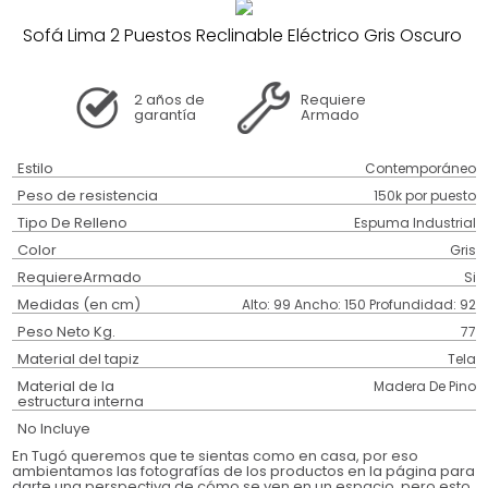
Sofá Lima 2 Puestos Reclinable Eléctrico Gris Oscuro
2 años
de
Requiere
garantía
Armado
Estilo
Contemporáneo
Peso de resistencia
150k por puesto
Tipo De Relleno
Espuma Industrial
Color
Gris
RequiereArmado
Si
Medidas (en cm)
Alto: 99 Ancho: 150 Profundidad: 92
Peso Neto Kg.
77
Material del tapiz
Tela
Material de la
Madera De Pino
estructura interna
No Incluye
En Tugó queremos que te sientas como en casa, por eso
ambientamos las fotografías de los productos en la página para
darte una perspectiva de cómo se ven en un espacio, pero esto