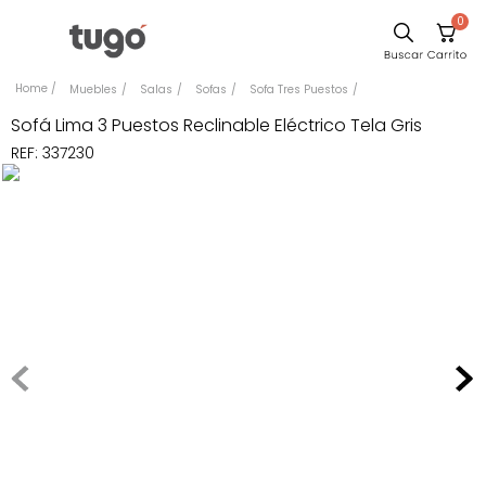
0
Sillas
Muebles
Salas
Sofas
Sofa Tres Puestos
Comedor
Sofá Lima 3 Puestos Reclinable Eléctrico Tela Gris
REF
:
337230
Escritorio
Silla
Sofa
Cuadros
Poltrona
Cama
Mesa Centro
Mesa Noche