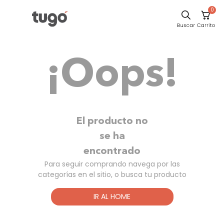
0
Sillas
¡Oops!
Comedor
Escritorio
Silla
Sofa
El producto no
Cuadros
se ha
encontrado
Poltrona
Para seguir comprando navega por las
Cama
categorías en el sitio, o busca tu producto
Mesa Centro
IR AL HOME
Mesa Noche