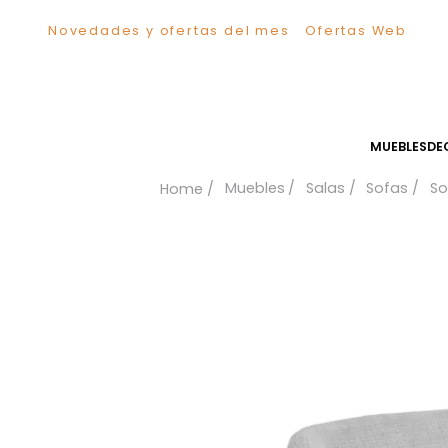
Novedades y ofertas del mes
Ofertas We
TÉRMINOS MÁS BUSCADOS
1
.
Sillas
2
.
Comedor
3
.
Escritorio
MUEB
4
.
Silla
Muebles
Salas
Sofa
5
.
Sofa
6
.
Cuadros
7
.
Poltrona
8
.
Cama
9
.
Mesa Centro
10
.
Mesa Noche