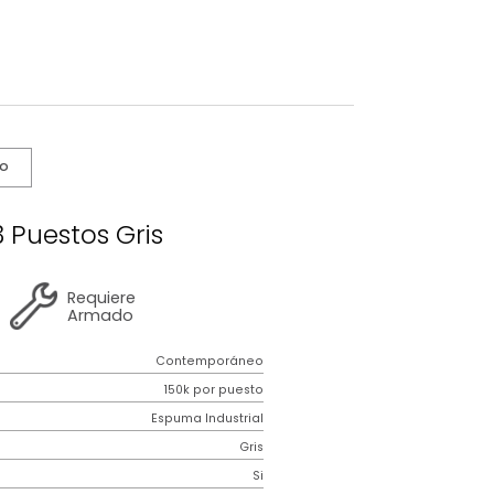
s De Cuidado
fá Lodi 3 Puestos Gris
2 años
de
Requiere
garantía
Armado