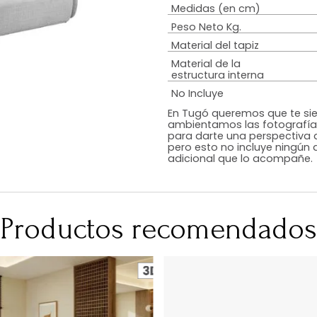
Estilo
Peso de resiste
Tipo De Relleno
Color
RequiereArmad
Medidas (en c
Peso Neto Kg.
Material del tap
Material de la
estructura inte
No Incluye
En Tugó queremo
ambientamos las
para darte una 
pero esto no inc
adicional que l