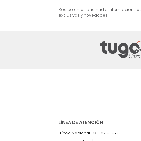
et) 3 Puestos Gris
Sofá Ethan 3 Puestos Cuero+Pvc Gris
$
4
.
999
.
990
$
3
.
499
.
990
30 %
Suscríbete a
nuestro Newslet
Recibe antes que nadie informac
exclusivas y novedades.