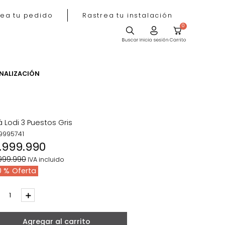
Rastrea tu pedido
Rastrea tu instala
ACIÓN
PERSONALIZACIÓN
Sofá Lodi 3 Puestos Gris
REF
:
9995741
$
1
.
999
.
990
$
3
.
999
.
990
IVA incluido
50 %
－
＋