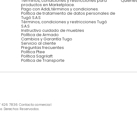
Síguenos @mueblestugo
INFORMACIÓN
Ofertas vigentes
Protección al consumidor (SIC)
Términos, condiciones y restricciones para 
productos en Marketplace.
Pago con Addi, términos y condiciones.
Política de tratamiento de datos personales 
Tugó S.A.S
Términos, condiciones y restricciones Tugó 
S.A.S
Instructivo cuidado de muebles
Política de Armado
Cambios y Garantía Tugo 