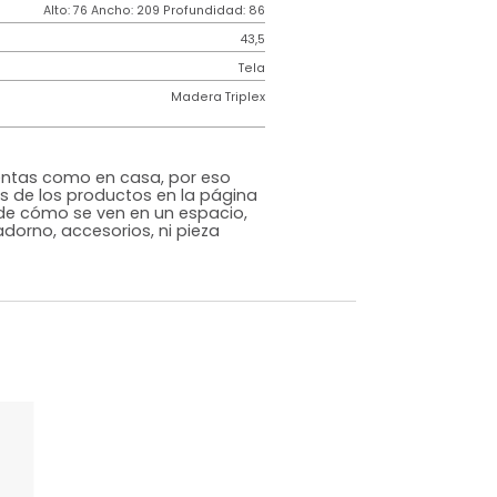
Contemporáneo
ncia
150k por puesto
Espuma Industrial
Gris
o
Si
m)
Alto: 76 Ancho: 209 Profundidad: 86
43,5
iz
Tela
Madera Triplex
rna
s que te sientas como en casa, por eso
 fotografías de los productos en la página
perspectiva de cómo se ven en un espacio,
luye ningún adorno, accesorios, ni pieza
o acompañe.