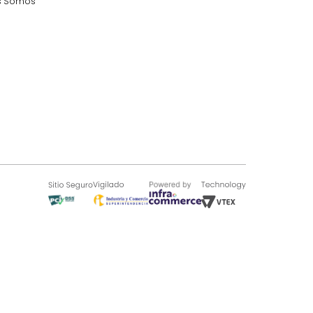
SOBRE TUGÓ
Blog
¿Quieres vender en Tugó?
Quienes Somos
de 