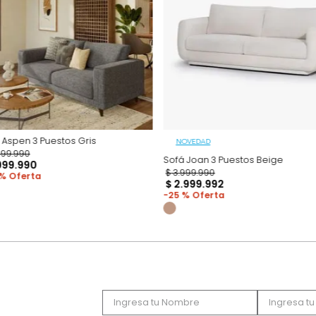
Productos recomen
Sofá Aspen 3 Puestos Gris
NOVEDAD
$
3
.
699
.
990