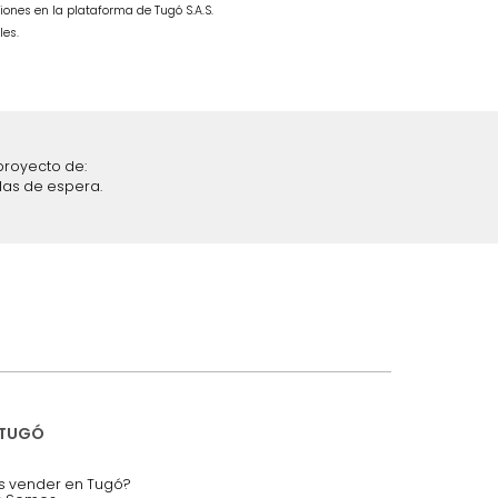
s Beige
$
4
.
999
.
990
$
2
.
499
.
990
50 %
iciones y restricciones en la plataforma de Tugó S.A.S.
mis datos personales.
nstruímos tu proyecto de:
 auditorios, salas de espera.