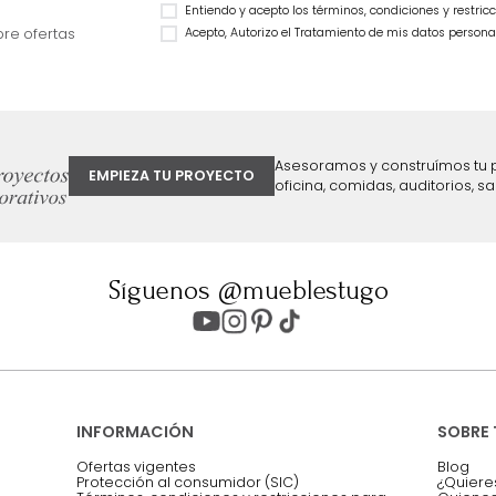
Sofá Joan 3 Puesto
$
1
.
999
.
990
$
3
.
999
.
990
46 %
$
2
.
999
.
992
25 %
ter
Entiendo y acepto los términos, cond
Acepto, Autorizo el Tratamiento de 
ión sobre ofertas
Asesoramos y co
EMPIEZA TU PROYECTO
oficina, comidas,