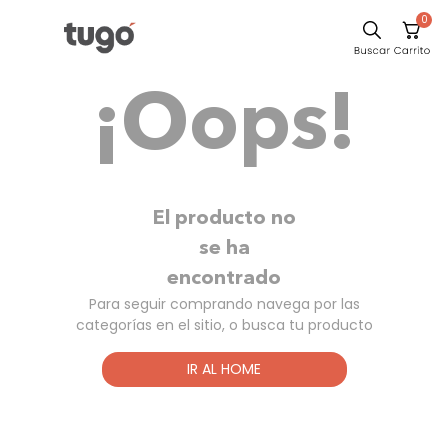
0
Sillas
¡Oops!
Comedor
Escritorio
Silla
Sofa
El producto no
Cuadros
se ha
encontrado
Poltrona
Para seguir comprando navega por las
Cama
categorías en el sitio, o busca tu producto
Mesa Centro
IR AL HOME
Mesa Noche