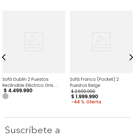
Sofá Dublin 2 Puestos
Sofá Franco (Pocket) 2
Reclinable Eléctrico Gris
Puestos Beige
$
4
.
499
.
990
Oscuro
$
3
.
599
.
990
$
1
.
999
.
990
44 %
Suscríbete a