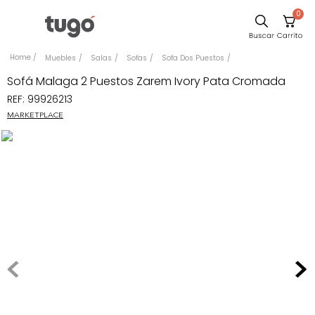
0
Sillas
Muebles
Salas
Sofas
Sofa Dos Puestos
Comedor
Sofá Malaga 2 Puestos Zarem Ivory Pata Cromada
REF
:
99926213
Silla
MARKETPLACE
Escritorio
Sofa
Cuadros
Poltrona
Cama
Mesa Centro
Mesa Noche