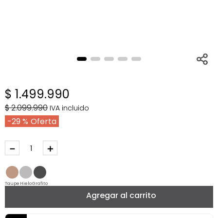
$
1
.
499
.
990
$
2
.
099
.
990
IVA incluido
29 %
－
＋
Taupe
Hielo
Grafito
Agregar al carrito