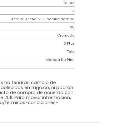
Genérico
ncia
150k por puesto
Espuma Industrial
Malaga
Taupe
o
Si
m)
Alto: 86 Ancho: 200 Profundidad: 88
38
Cromada
3 Ptos
iz
Tela
Madera De Pino
rna
ersonalizados no tendrán cambio de