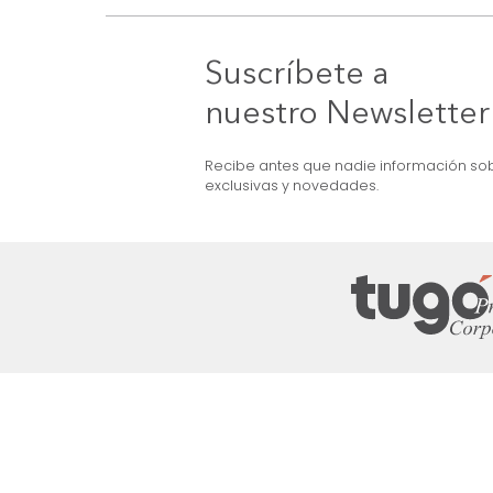
OFERTA
et) 3 Puestos Gris
Sofá Ethan 3 Puestos Cuero+Pvc Gris
$
4
.
999
.
990
$
3
.
499
.
990
30 %
Suscríbete a
nuestro Newslet
Recibe antes que nadie informac
exclusivas y novedades.