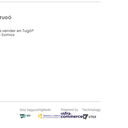
nstruímos tu proyecto de:
 auditorios, salas de espera.
SOBRE TUGÓ
Blog
¿Quieres vender en Tugó?
Quienes Somos