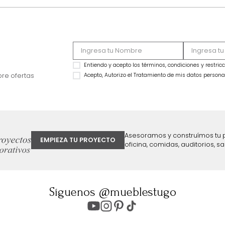
Sofá Aspen 3 Puestos Gris
NOVEDAD
$
3
.
699
.
990
Sofá Joan 3 Puesto
$
1
.
999
.
990
$
3
.
999
.
990
46 %
$
2
.
999
.
992
25 %
ter
Entiendo y acepto los términos, cond
Acepto, Autorizo el Tratamiento de 
ión sobre ofertas