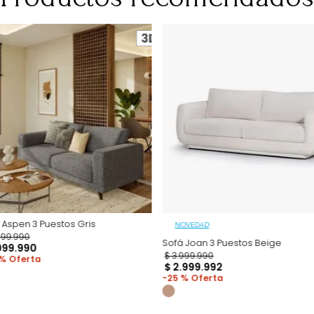
acuerdo con las 
acogerse al der
el artículo 47 de
consulta https:
restriciones,
Productos recomen