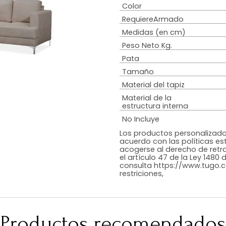
Estilo
Peso de resiste
Tipo De Relleno
Diseño
Color
RequiereArmad
Medidas (en c
Peso Neto Kg.
Pata
Tamaño
Material del tap
Material de la
estructura inte
No Incluye
Los productos p