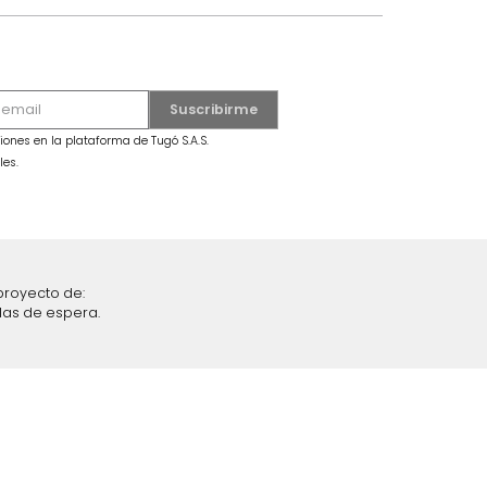
Sofá Tristan (Pocket) 3 Puestos Gris
Claro
s Beige
$
4
.
999
.
990
$
2
.
499
.
990
50 %
iciones y restricciones en la plataforma de Tugó S.A.S.
mis datos personales.