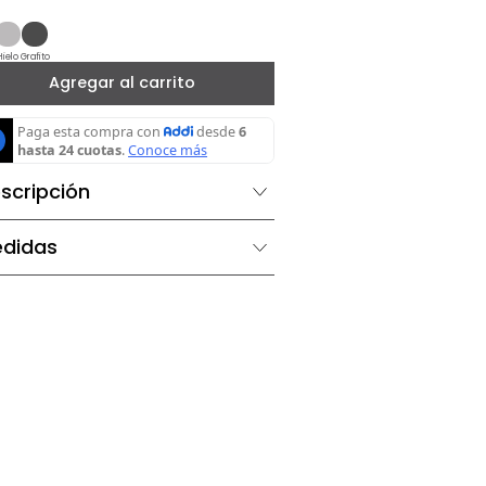
－
＋
Ivory
Hielo
Grafito
Agregar al carrito
Descripción
Medidas