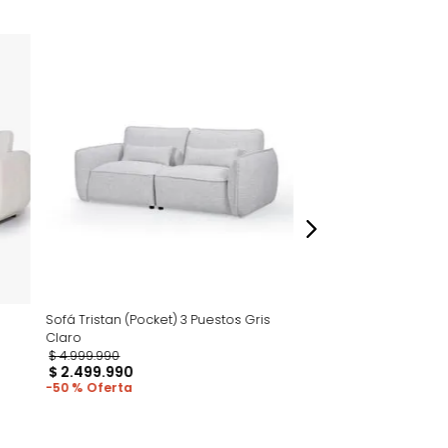
políticas establecidas en tugo.co, ni podrán
echo de retracto de compra de acuerdo con
 la Ley 1480 de 2011. Para mayor información,
//www.tugo.co/terminos-condiciones-
dados