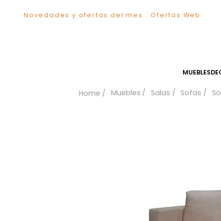
Novedades y ofertas del mes
Ofertas We
TÉRMINOS MÁS BUSCADOS
1
.
Sillas
2
.
Comedor
3
.
Escritorio
MUEB
4
.
Silla
Muebles
Salas
Sofa
5
.
Sofa
6
.
Cuadros
7
.
Poltrona
8
.
Cama
9
.
Mesa Centro
10
.
Mesa Noche