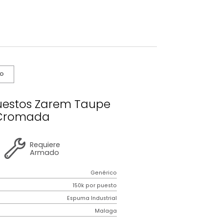
s De Cuidado
aga 3 Puestos Zarem Taupe
Pata Cromada
2 años
de
Requiere
garantía
Armado