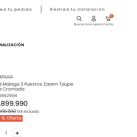
Rastrea tu pedido
Rastrea tu instala
ACIÓN
PERSONALIZACIÓN
MARKETPLACE
Sofá Malaga 3 Puestos Zarem Taupe
Pata Cromada
REF
:
99929134
$
1
.
899
.
990
$
2
.
599
.
990
IVA incluido
27 %