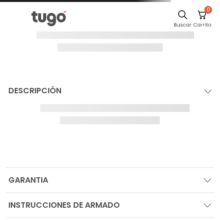
0
¡Oops!
El producto no
se ha
encontrado
Para seguir comprando navega por las
categorías en el sitio, o busca tu producto
IR AL HOME