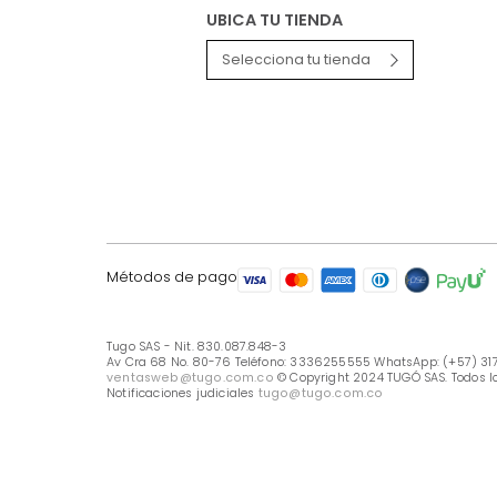
LÍNEA DE ATENCIÓN
Línea Nacional -333 6255555
Whastapp: (+57) 317 426 7836
UBICA TU TIENDA
Selecciona tu tienda