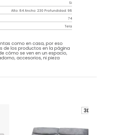
Contemporáneo
ncia
150k por puesto
Espuma Industrial
Beige
Tela
o
Si
m)
Alto: 84 Ancho: 230 Profundidad: 98
74
iz
Tela
s que te sientas como en casa, por eso
 fotografías de los productos en la página
perspectiva de cómo se ven en un espacio,
luye ningún adorno, accesorios, ni pieza
o acompañe.