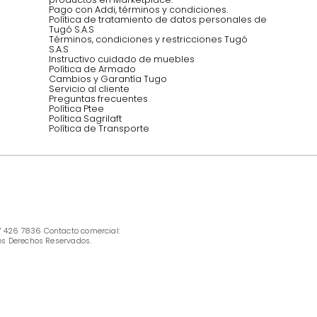
Síguenos @mueblestugo
INFORMACIÓN
Ofertas vigentes
Protección al consumidor (SIC)
Términos, condiciones y restricciones para 
productos en Marketplace.
Pago con Addi, términos y condiciones.
Política de tratamiento de datos personales 
Tugó S.A.S
Términos, condiciones y restricciones Tugó 
S.A.S
Instructivo cuidado de muebles
Política de Armado
Cambios y Garantía Tugo 
Servicio al cliente