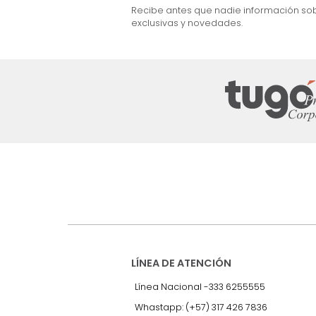
$
4
.
999
.
990
$
3
.
499
.
990
30 %
Suscríbete a
nuestro Newslet
Recibe antes que nadie informac
exclusivas y novedades.