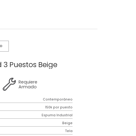
s De Cuidado
iverland 3 Puestos Beige
2 años
de
Requiere
garantía
Armado