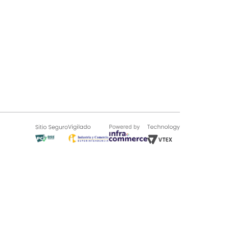
SOBRE TUGÓ
Blog
¿Quieres vender en Tugó?
Quienes Somos
de 