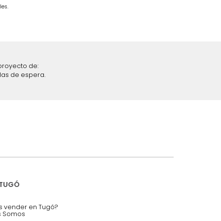
iciones y restricciones en la plataforma de Tugó S.A.S.
mis datos personales.
nstruímos tu proyecto de:
 auditorios, salas de espera.