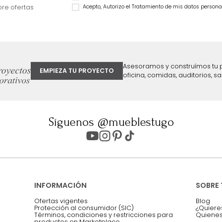
$
3
.
999
.
990
46 %
$
2
.
999
.
992
25 %
ter
Entiendo y acepto los términos, cond
Acepto, Autorizo el Tratamiento de 
ión sobre ofertas
Asesoramos y co
EMPIEZA TU PROYECTO
oficina, comidas,