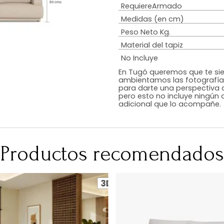
Estilo
Peso de resiste
Tipo De Relleno
Color
Acabado
RequiereArmad
Medidas (en c
Peso Neto Kg.
Material del tap
No Incluye
En Tugó queremo
ambientamos las
para darte una 
pero esto no inc
adicional que l