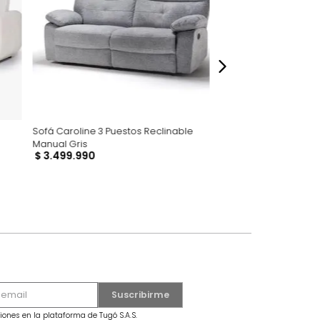
dados
Sofá Caroline 3 Puestos Reclinable
Manual Gris
s Beige
$
3
.
499
.
990