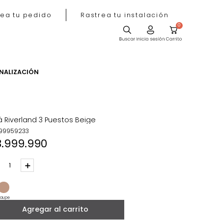
Rastrea tu pedido
Rastrea tu instala
ACIÓN
PERSONALIZACIÓN
Sofá Riverland 3 Puestos Beige
REF
:
99959233
$
3
.
999
.
990
－
＋
Gris
Taupe