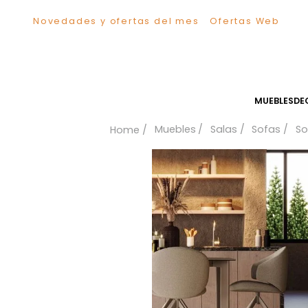
Novedades y ofertas del mes
Ofertas We
TÉRMINOS MÁS BUSCADOS
1
.
Sillas
2
.
Comedor
3
.
Silla
MUEB
4
.
Escritorio
Muebles
Salas
Sofa
5
.
Sofa
6
.
Cuadros
7
.
Poltrona
8
.
Cama
9
.
Mesa Centro
10
.
Mesa Noche