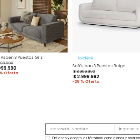
Productos recomen
Sofá Aspen 3 Puestos Gris
NOVEDAD
$
3
.
699
.
990
Sofá Joan 3 Puesto
$
1
.
999
.
990