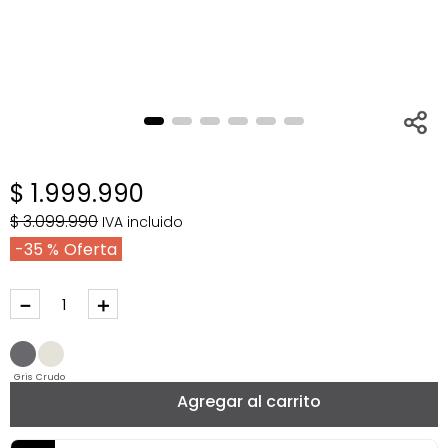
$
1
.
999
.
990
$
3
.
099
.
990
IVA incluido
35 %
－
＋
Gris
Crudo
Agregar al carrito