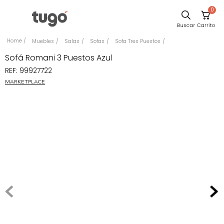
0
Sillas
Muebles
Salas
Sofas
Sofa Tres Puestos
Comedor
Sofá Romani 3 Puestos Azul
REF
:
99927722
Escritorio
MARKETPLACE
Silla
Sofa
Cuadros
Poltrona
Cama
Mesa Centro
Mesa Noche